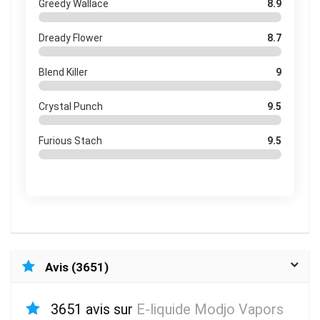
Greedy Wallace
8.9
Dready Flower
8.7
Blend Killer
9
Crystal Punch
9.5
Furious Stach
9.5
Avis (3651)
3651 avis sur
E-liquide Modjo Vapors