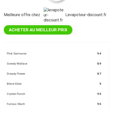
Meilleure offre chez :
levapoteur-discount.fr
ACHETER AU MEILLEUR PRIX
Pink Samourai
9.4
Greedy Wallace
8.9
Dready Flower
8.7
Blend Killer
9
Crystal Punch
9.5
Furious Stach
9.5