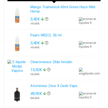
Mango Trainwreck 60ml Green Haze Wild
Hemp
3,40€
19,90€
Paam WEECL 50 ml
3,40€
19,90€
Clearomiseur Zlide Innokin
13,50€
16,90€
Atomiseur Zeus X Geek Vape
49,90€
58,90€