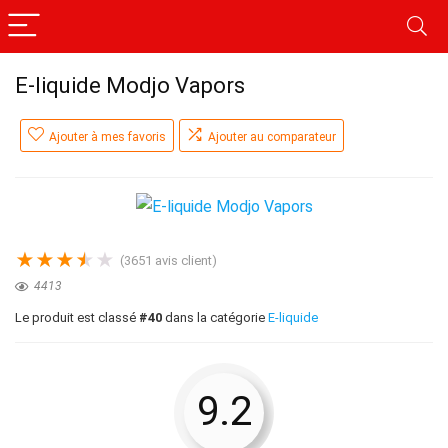
E-liquide Modjo Vapors
Ajouter à mes favoris
Ajouter au comparateur
★
★
★
★
★
(
3651
avis client)
4413
Le produit est classé
#40
dans la catégorie
E-liquide
9.2