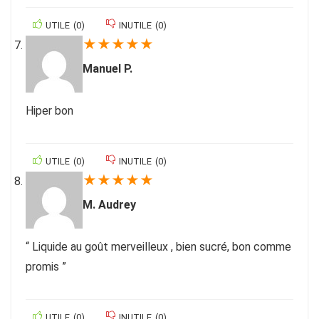
UTILE
(
0
)
INUTILE
(
0
)
★
★
★
★
★
Manuel P.
Hiper bon
UTILE
(
0
)
INUTILE
(
0
)
★
★
★
★
★
M. Audrey
“ Liquide au goût merveilleux , bien sucré, bon comme
promis ”
UTILE
(
0
)
INUTILE
(
0
)