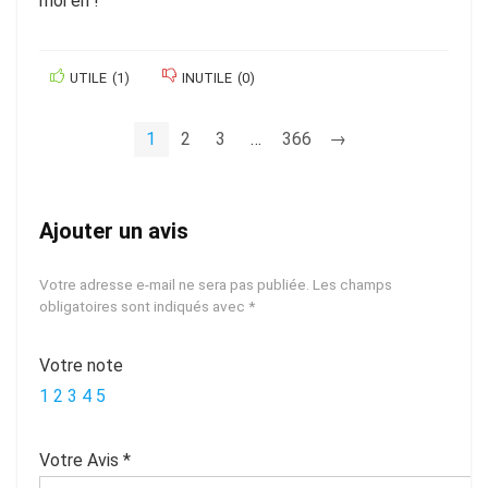
moi en !
UTILE
(
1
)
INUTILE
(
0
)
1
2
3
…
366
→
Ajouter un avis
Votre adresse e-mail ne sera pas publiée.
Les champs
obligatoires sont indiqués avec
*
Votre note
1
2
3
4
5
Votre Avis
*