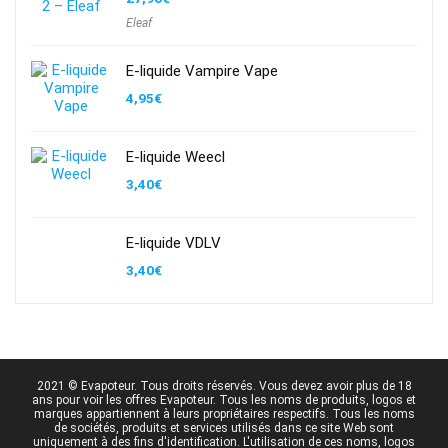
Eleaf
E-liquide Vampire Vape
4,95
€
E-liquide Weecl
3,40
€
E-liquide VDLV
3,40
€
2021 © Evapoteur. Tous droits réservés. Vous devez avoir plus de 18
ans pour voir les offres Evapoteur. Tous les noms de produits, logos et
marques appartiennent à leurs propriétaires respectifs. Tous les noms
de sociétés, produits et services utilisés dans ce site Web sont
uniquement à des fins d'identification. L'utilisation de ces noms, logos