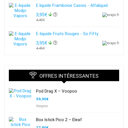
E liquide Framboise Cassis - Alfaliquid
3,95€
4,45€
E-liquide Fruits Rouges - So Fifty
3,95€
4,45€
OFFRES INTÉRESSANTES
Pod Drag X – Voopoo
39,90
€
Voopoo
Box Istick Pico 2 – Eleaf
27,90
€