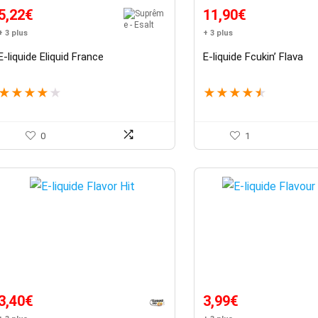
5,22
€
11,90
€
+ 3 plus
+ 3 plus
E-liquide Eliquid France
E-liquide Fcukin’ Flava
★
★
★
★
★
★
★
★
★
★
0
1
Le
Le
3,40
€
3,99
€
prix
prix