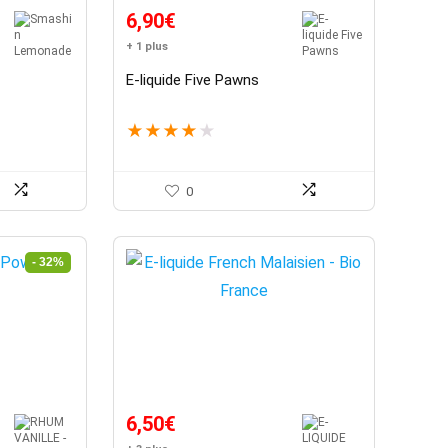
6,90
€
+ 1 plus
E-liquide Five Pawns
★
★
★
★
★
0
- 32%
6,50
€