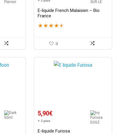
+ 3 plus
E-liquide French Malaisien – Bio
France
★
★
★
★
★
0
5,90
€
+ 2 plus
E-liquide Furiosa