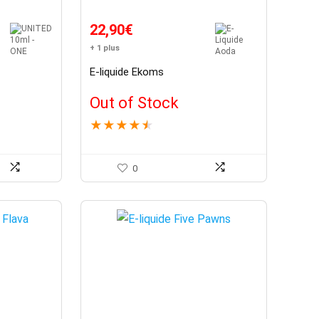
22,90
€
+ 1 plus
E-liquide Ekoms
Out of Stock
★
★
★
★
★
0