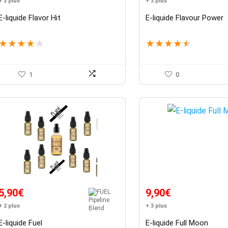
+ 3 plus
+ 3 plus
initial
actuel
était :
est :
E-liquide Flavor Hit
E-liquide Flavour Power
5,90€.
3,99€.
★
★
★
★
★
★
★
★
★
★
1
0
5,90
€
9,90
€
+ 2 plus
+ 3 plus
E-liquide Fuel
E-liquide Full Moon