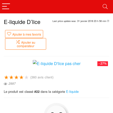
E-liquide D’lice
Last price update was: 31 janvier 2018 23 h 58 min
Ajouter à mes favoris
Ajouter au
comparateur
- 27%
★
★
★
★
★
(
360
avis client)
2997
Le produit est classé
dans la catégorie
E-liquide
#22