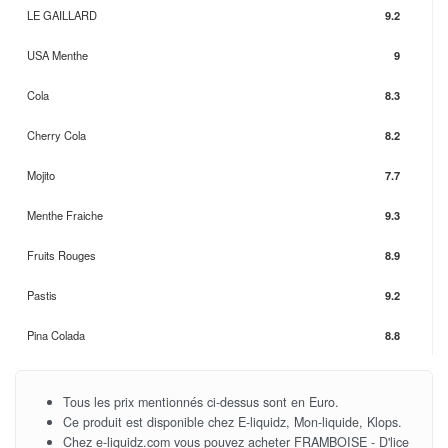
LE GAILLARD
9.2
USA Menthe
9
Cola
8.3
Cherry Cola
8.2
Mojito
7.7
Menthe Fraiche
9.3
Fruits Rouges
8.9
Pastis
9.2
Pina Colada
8.8
Tous les prix mentionnés ci-dessus sont en Euro.
Ce produit est disponible chez E-liquidz, Mon-liquide, Klops.
Chez e-liquidz.com vous pouvez acheter FRAMBOISE - D'lice