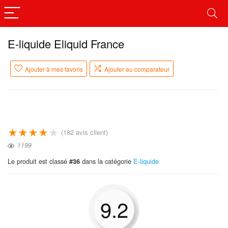
E-liquide Eliquid France
Ajouter à mes favoris
Ajouter au comparateur
★
★
★
★
★
(
182
avis client)
1199
Le produit est classé
dans la catégorie
E-liquide
#36
9.2