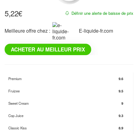
5,22
€
Définir une alerte de baisse de prix
Meilleure offre chez :
e-liquide-fr.com
ACHETER AU MEILLEUR PRIX
Premium
9.6
Fruizee
9.5
Sweet Cream
9
Cop Juice
9.3
Classic Kiss
8.9