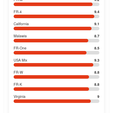
FR-4
9.4
California
9.1
Malawia
8.7
FR-One
8.5
USA Mix
9.3
FR-W
8.8
FR-K
8.8
Virginia
9