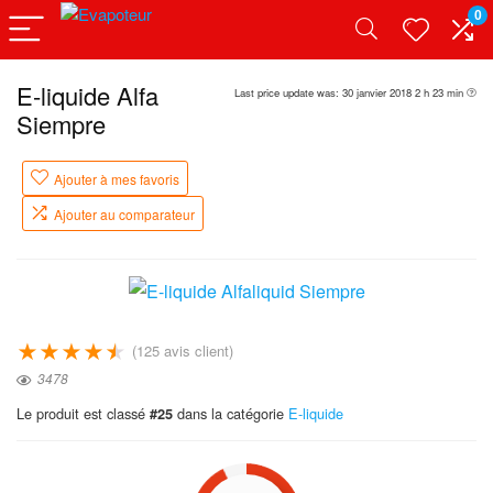
0
E-liquide Alfa
Last price update was: 30 janvier 2018 2 h 23 min
Siempre
Ajouter à mes favoris
Ajouter au comparateur
★
★
★
★
★
(
125
avis client)
3478
Le produit est classé
dans la catégorie
E-liquide
#25