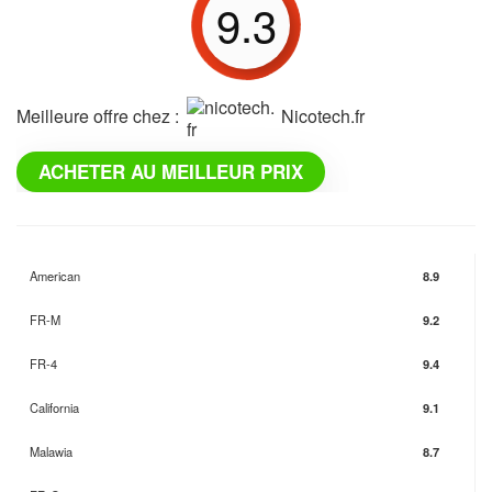
9.3
Meilleure offre chez :
nicotech.fr
ACHETER AU MEILLEUR PRIX
American
8.9
FR-M
9.2
FR-4
9.4
California
9.1
Malawia
8.7