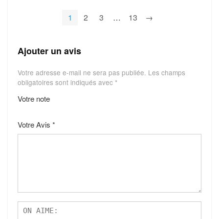
1
2
3
…
13
→
Ajouter un avis
Votre adresse e-mail ne sera pas publiée.
Les champs
obligatoires sont indiqués avec
*
Votre note
1
2
3
4
5
Votre Avis
*