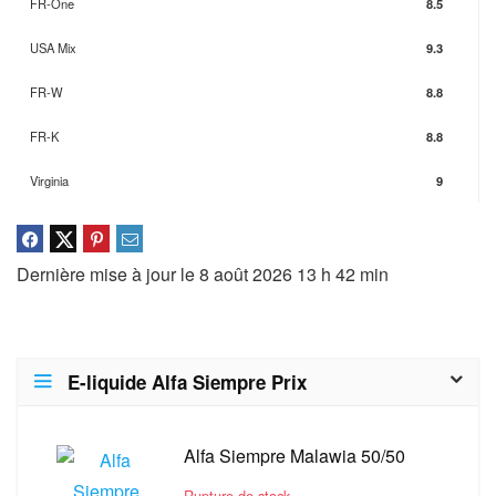
FR-One
8.5
USA Mix
9.3
FR-W
8.8
FR-K
8.8
Virginia
9
Dernière mise à jour le 8 août 2026 13 h 42 min
E-liquide Alfa Siempre Prix
Alfa Siempre Malawia 50/50
Rupture de stock