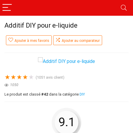
Additif DIY pour e-liquide
Ajouter à mes favoris
Ajouter au comparateur
★
★
★
★
★
(
1051
avis client)
1050
Le produit est classé
#42
dans la catégorie
DIY
9.1