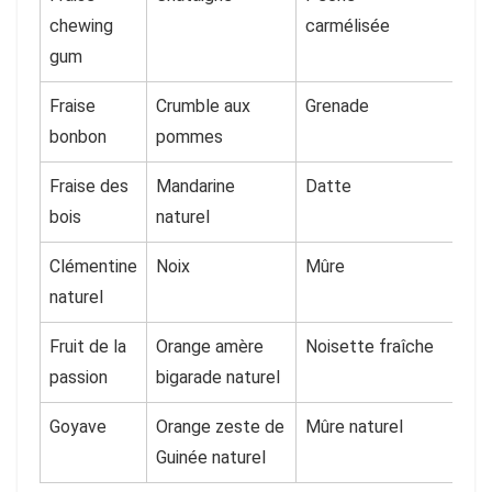
chewing
carmélisée
gum
Fraise
Crumble aux
Grenade
bonbon
pommes
Fraise des
Mandarine
Datte
bois
naturel
Clémentine
Noix
Mûre
naturel
Fruit de la
Orange amère
Noisette fraîche
passion
bigarade naturel
Goyave
Orange zeste de
Mûre naturel
Guinée naturel