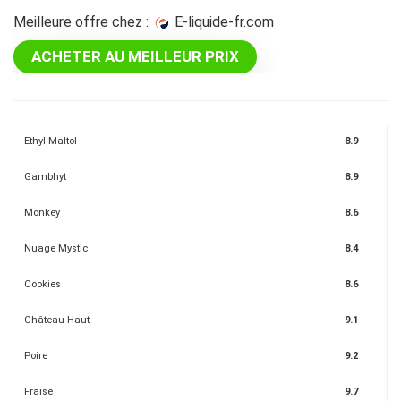
Meilleure offre chez :
e-liquide-fr.com
ACHETER AU MEILLEUR PRIX
Ethyl Maltol
8.9
Gambhyt
8.9
Monkey
8.6
Nuage Mystic
8.4
Cookies
8.6
Château Haut
9.1
Poire
9.2
Fraise
9.7