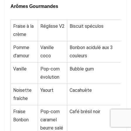
Arômes Gourmandes
Fraise à la
Réglisse V2
Biscuit spéculos
crème
Pomme
Vanille
Bonbon acidulé aux 3
d’amour
coco
couleurs
Vanille
Pop-corn
Bubble gum
évolution
Noisette
Yaourt
Cacahuète
fraîche
Fraise
Pop-corn
Café brésil noir
Bonbon
caramel
beurre salé