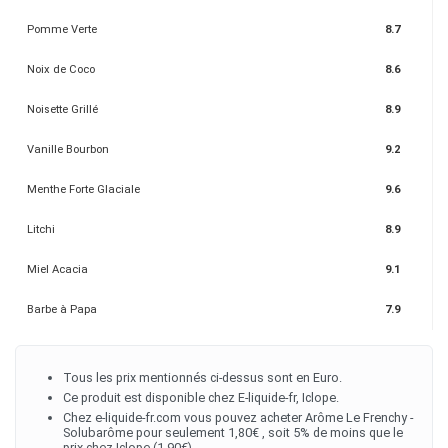
Pomme Verte
8.7
Noix de Coco
8.6
Noisette Grillé
8.9
Vanille Bourbon
9.2
Menthe Forte Glaciale
9.6
Litchi
8.9
Miel Acacia
9.1
Barbe à Papa
7.9
Tous les prix mentionnés ci-dessus sont en Euro.
Ce produit est disponible chez E-liquide-fr, Iclope.
Chez e-liquide-fr.com vous pouvez acheter Arôme Le Frenchy -
Solubarôme pour seulement 1,80€ , soit 5% de moins que le
prix chez Iclope (1,90€).