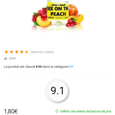
★
★
★
★
★
(
664
avis client)
3490
Le produit est classé
#34
dans la catégorie
DIY
9.1
1,80
€
Définir une alerte de baisse de prix