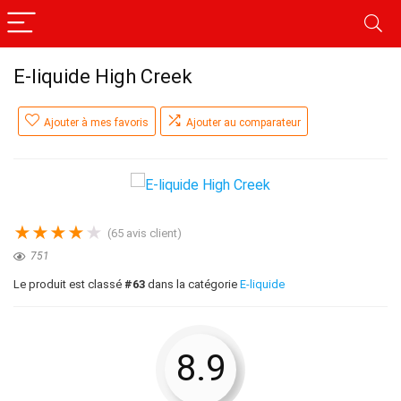
E-liquide High Creek
Ajouter à mes favoris
Ajouter au comparateur
★
★
★
★
★
(
65
avis client)
751
Le produit est classé
#63
dans la catégorie
E-liquide
8.9