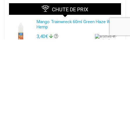
CHUTE DE PRIX
Mango Trainwreck 60ml Green Haze Wild
Hemp
3,40€
19,90€
Paam WEECL 50 ml
3,40€
19,90€
Atomiseur Zeus X Geek Vape
49,90€
58,90€
E liquide Framboise Cassis - Alfaliquid
3,95€