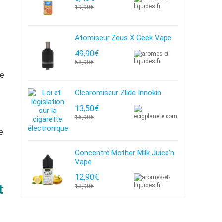
19,90€
Atomiseur Zeus X Geek Vape
49,90€
58,90€
re
Clearomiseur Zlide Innokin
13,50€
16,90€
re
Concentré Mother Milk Juice'n
Vape
12,90€
t
13,90€