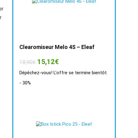
er
r
Clearomiseur Melo 4S – Eleaf
Le
Le
15,12
€
18,90
€
prix
prix
initial
actuel
Dépêchez-vous! L'offre se termine bientôt.
était :
est :
18,90€.
15,12€.
- 30%