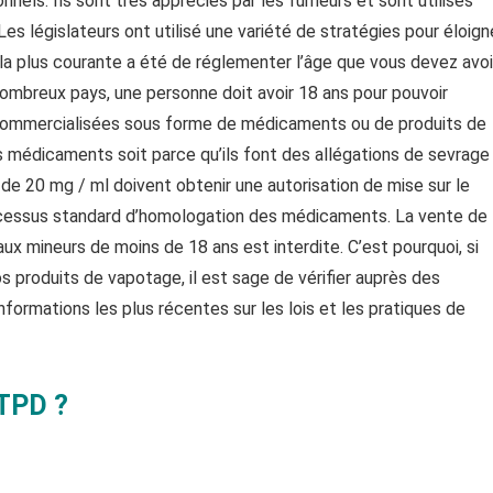
els. Ils sont très appréciés par les fumeurs et sont utilisés
es législateurs ont utilisé une variété de stratégies pour éloign
la plus courante a été de réglementer l’âge que vous devez avoi
 nombreux pays, une personne doit avoir 18 ans pour pouvoir
ommercialisées sous forme de médicaments ou de produits de
médicaments soit parce qu’ils font des allégations de sevrage
l de 20 mg / ml doivent obtenir une autorisation de mise sur le
rocessus standard d’homologation des médicaments. La vente de
ux mineurs de moins de 18 ans est interdite. C’est pourquoi, si
 produits de vapotage, il est sage de vérifier auprès des
nformations les plus récentes sur les lois et les pratiques de
 TPD ?