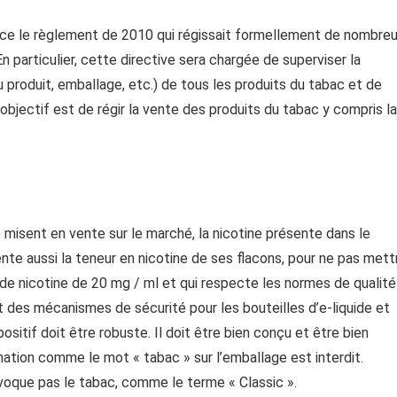
lace le règlement de 2010 qui régissait formellement de nombre
 particulier, cette directive sera chargée de superviser la
u produit, emballage, etc.) de tous les produits du tabac et de
objectif est de régir la vente des produits du tabac y compris la
 misent en vente sur le marché, la nicotine présente dans le
te aussi la teneur en nicotine de ses flacons, pour ne pas mett
 de nicotine de 20 mg / ml et qui respecte les normes de qualité
t des mécanismes de sécurité pour les bouteilles d’e-liquide et
sitif doit être robuste. Il doit être bien conçu et être bien
ination comme le mot « tabac » sur l’emballage est interdit.
évoque pas le tabac, comme le terme « Classic ».