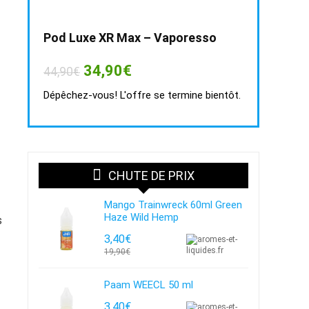
Pod Luxe XR Max – Vaporesso
Le
Le
34,90
€
44,90
€
prix
prix
initial
actuel
Dépêchez-vous! L'offre se termine bientôt.
était :
est :
44,90€.
34,90€.
CHUTE DE PRIX
Mango Trainwreck 60ml Green
Haze Wild Hemp
s
3,40€
19,90€
Paam WEECL 50 ml
3,40€