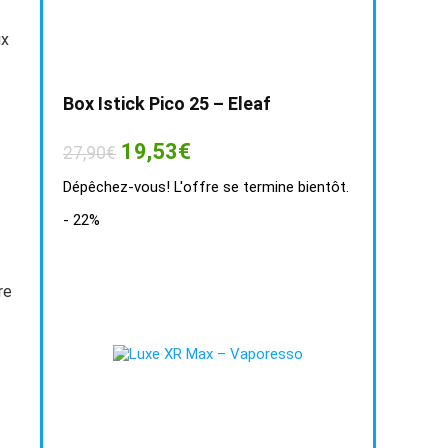
ux
Box Istick Pico 25 – Eleaf
Le
Le
19,53
€
27,90
€
prix
prix
initial
actuel
Dépêchez-vous! L'offre se termine bientôt.
était :
est :
27,90€.
19,53€.
- 22%
re