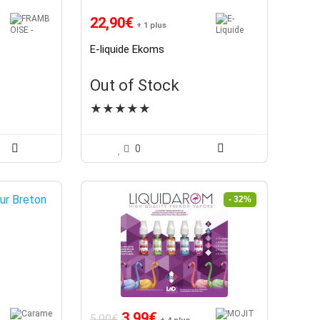
22,90
€
+ 1 plus
E-liquide Ekoms
Out of Stock
★
★
★
★
★
0
- 32%
Le
Le
3,99
€
5,90
€