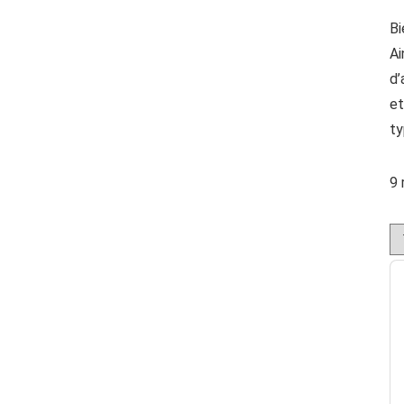
Bi
Ai
d’
et
ty
9 