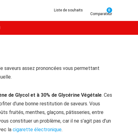
Liste de souhaits
0
Comparateur
g
de saveurs assez prononcées vous permettant
uelle.
ne de Glycol et à 30% de Glycérine Végétale
. Ces
ofiter d’une bonne restitution de saveurs. Vous
ts fruités, menthes, glaçons, pâtisseries, entre
us constituer un problème, car il ne s’agit pas d’un
vec la
cigarette électronique
.