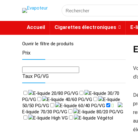
Accueil
Cigarettes électroniques
E-l
Ouvrir le filtre de produits
E
Prix
Vo
Taux PG/VG
d’
E-liquide 20/80 PG/VG
E-liquide 30/70
Dé
PG/VG
E-liquide 40/60 PG/VG
E-liquide
pr
50/50 PG/VG
E-liquide 60/40 PG/VG
E-liquide 70/30 PG/VG
E-liquide 80/20 PG/VG
re
E-liquide High VG
E-liquide Végétol
au
él