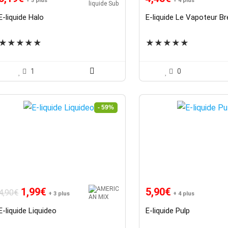
+ 3 plus
+ 4 plus
E-liquide Halo
E-liquide Le Vapoteur B
★
★
★
★
★
★
★
★
★
★
1
0
- 59%
Le
Le
1,99
€
5,90
€
4,90
€
+ 3 plus
+ 4 plus
prix
prix
E-liquide Liquideo
E-liquide Pulp
initial
actuel