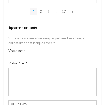
1
2
3
…
27
→
Ajouter un avis
Votre adresse e-mail ne sera pas publiée.
Les champs
obligatoires sont indiqués avec
*
Votre note
1
2
3
4
5
Votre Avis
*