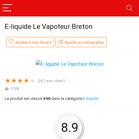
E-liquide Le Vapoteur Breton
Ajouter à mes favoris
Ajouter au comparateur
★
★
★
★
★
(
267
avis client)
1104
Le produit est classé
#60
dans la catégorie
E-liquide
8.9