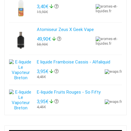
3,40€
19,90€
Atomiseur Zeus X Geek Vape
49,90€
58,90€
E liquide Framboise Cassis - Alfaliquid
3,95€
4,45€
E-liquide Fruits Rouges - So Fifty
3,95€
4,45€