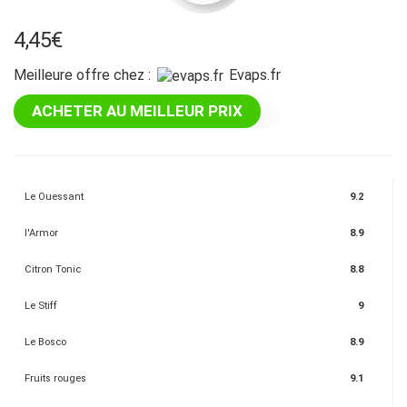
4,45
€
Meilleure offre chez :
evaps.fr
ACHETER AU MEILLEUR PRIX
Le Ouessant
9.2
l'Armor
8.9
Citron Tonic
8.8
Le Stiff
9
Le Bosco
8.9
Fruits rouges
9.1