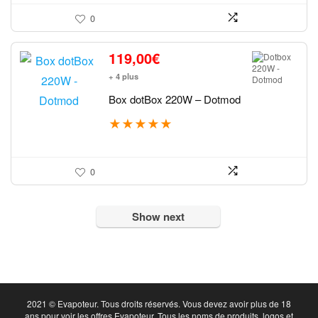
0
119,00
€
+ 4 plus
Box dotBox 220W – Dotmod
★
★
★
★
★
0
Show next
2021 © Evapoteur. Tous droits réservés. Vous devez avoir plus de 18
ans pour voir les offres Evapoteur. Tous les noms de produits, logos et