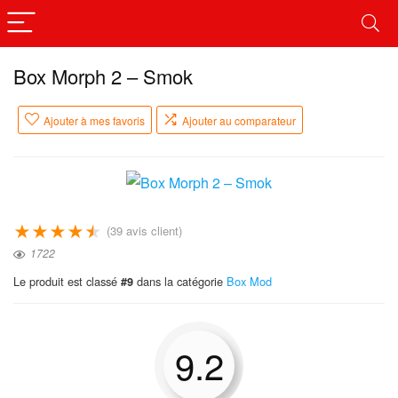
Box Morph 2 – Smok
Ajouter à mes favoris
Ajouter au comparateur
★
★
★
★
★
(
39
avis client)
1722
Le produit est classé
dans la catégorie
Box Mod
#9
9.2