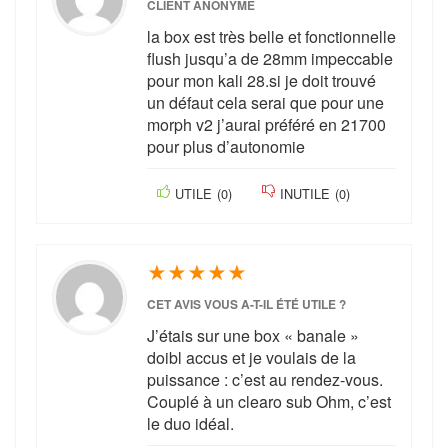
CLIENT ANONYME
la box est très belle et fonctionnelle
flush jusqu’a de 28mm impeccable
pour mon kali 28.si je doit trouvé
un défaut cela serai que pour une
morph v2 j’aurai préféré en 21700
pour plus d’autonomie
UTILE
(
0
)
INUTILE
(
0
)
★
★
★
★
★
CET AVIS VOUS A-T-IL ÉTÉ UTILE ?
J’étais sur une box « banale »
doibl accus et je voulais de la
puissance : c’est au rendez-vous.
Couplé à un clearo sub Ohm, c’est
le duo idéal.