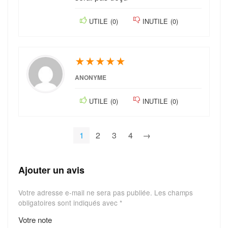
UTILE
(
0
)
INUTILE
(
0
)
★
★
★
★
★
ANONYME
UTILE
(
0
)
INUTILE
(
0
)
1
2
3
4
→
Ajouter un avis
Votre adresse e-mail ne sera pas publiée.
Les champs
obligatoires sont indiqués avec
*
Votre note
1
2
3
4
5