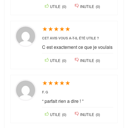
UTILE
(
0
)
INUTILE
(
0
)
★
★
★
★
★
CET AVIS VOUS A-T-IL ÉTÉ UTILE ?
C est exactement ce que je voulais
UTILE
(
0
)
INUTILE
(
0
)
★
★
★
★
★
F. G
“ parfait rien a dire ! ”
UTILE
(
0
)
INUTILE
(
0
)