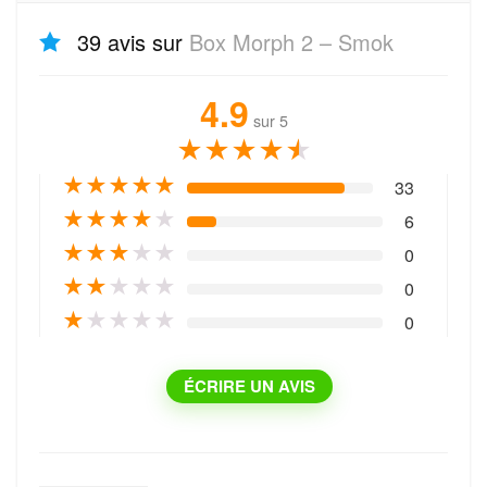
39 avis sur
Box Morph 2 – Smok
4.9
sur 5
★
★
★
★
★
★
★
★
★
★
33
★
★
★
★
★
6
★
★
★
★
★
0
★
★
★
★
★
0
★
★
★
★
★
0
ÉCRIRE UN AVIS