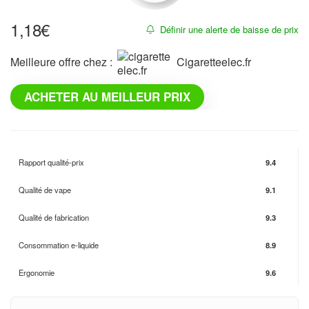
1,18
€
Définir une alerte de baisse de prix
Meilleure offre chez :
cigaretteelec.fr
ACHETER AU MEILLEUR PRIX
Rapport qualité-prix
9.4
Qualité de vape
9.1
Qualité de fabrication
9.3
Consommation e-liquide
8.9
Ergonomie
9.6