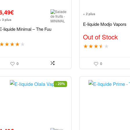
6,49
€
+ 2 plus
+ 3 plus
E-liquide Modjo Vapors
E-liquide Minimal – The Fuu
Out of Stock
★
★
★
★
★
★
★
★
★
★
0
0
- 20%