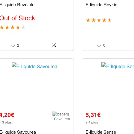
E-liquide Revolute
E-liquide Roykin
Out of Stock
★
★
★
★
★
★
★
★
★
★
2
0
4,20
€
5,31
€
+ 3 plus
+ 4 plus
E-liquide Savourea
E-liquide Sense