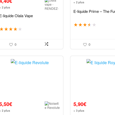
4,40
€
+ 2 plus
+ 2 plus
E-liquide Prime – The Fu
E-liquide Olala Vape
★
★
★
★
★
★
★
★
★
★
0
0
5,50
€
5,90
€
+ 2 plus
+ 3 plus