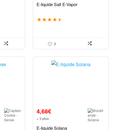
E-liquide Salt E-Vapor
★
★
★
★
★
0
4,68
€
+ 3 plus
E-liquide Solana