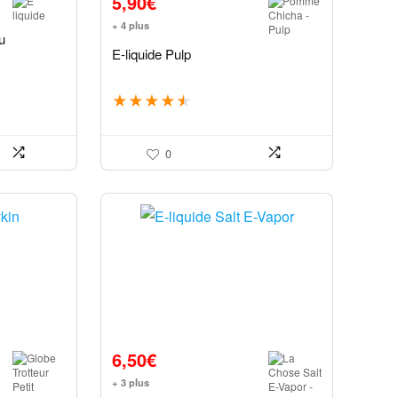
5,90
€
+ 4 plus
u
E-liquide Pulp
★
★
★
★
★
0
6,50
€
+ 3 plus