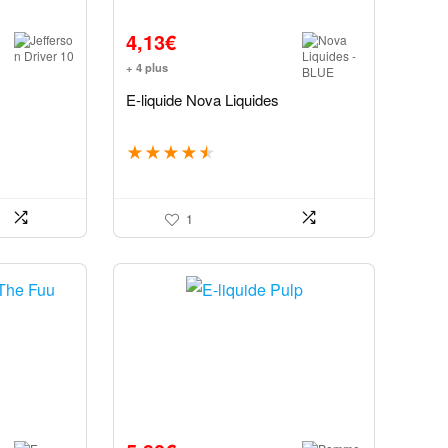
4,13
€
+ 4 plus
E-liquide Nova Liquides
★
★
★
★
★
1