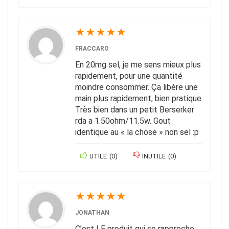
★
★
★
★
★
FRACCARO
En 20mg sel, je me sens mieux plus
rapidement, pour une quantité
moindre consommer. Ça libère une
main plus rapidement, bien pratique
Très bien dans un petit Berserker
rda a 1.50ohm/11.5w. Gout
identique au « la chose » non sel :p
UTILE
(
0
)
INUTILE
(
0
)
★
★
★
★
★
JONATHAN
C’est LE produit qui se rapproche