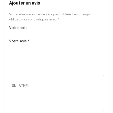
Ajouter un avis
Votre adresse e-mail ne sera pas publiée.
Les champs
obligatoires sont indiqués avec
*
Votre note
1
2
3
4
5
Votre Avis
*