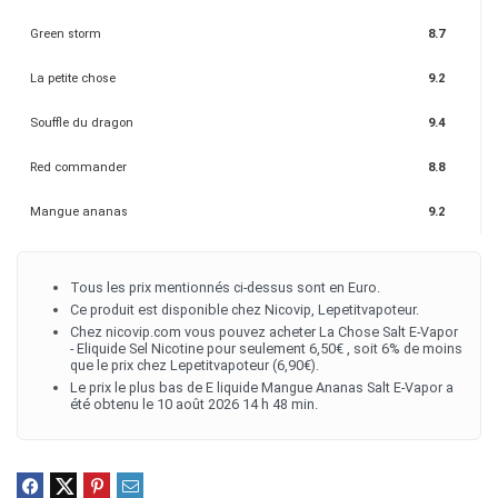
Green storm
8.7
La petite chose
9.2
Souffle du dragon
9.4
Red commander
8.8
Mangue ananas
9.2
Tous les prix mentionnés ci-dessus sont en Euro.
Ce produit est disponible chez Nicovip, Lepetitvapoteur.
Chez nicovip.com vous pouvez acheter La Chose Salt E-Vapor
- Eliquide Sel Nicotine pour seulement 6,50€ , soit 6% de moins
que le prix chez Lepetitvapoteur (6,90€).
Le prix le plus bas de E liquide Mangue Ananas Salt E-Vapor a
été obtenu le 10 août 2026 14 h 48 min.