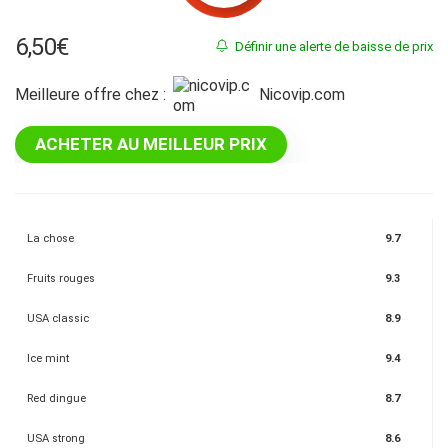
6,50
€
Définir une alerte de baisse de prix
Meilleure offre chez :
nicovip.com
ACHETER AU MEILLEUR PRIX
La chose
9.7
Fruits rouges
9.3
USA classic
8.9
Ice mint
9.4
Red dingue
8.7
USA strong
8.6