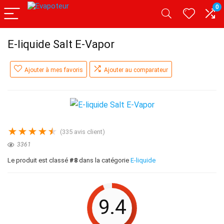
0
E-liquide Salt E-Vapor
Ajouter à mes favoris
Ajouter au comparateur
★
★
★
★
★
(
335
avis client)
3361
Le produit est classé
#8
dans la catégorie
E-liquide
9.4