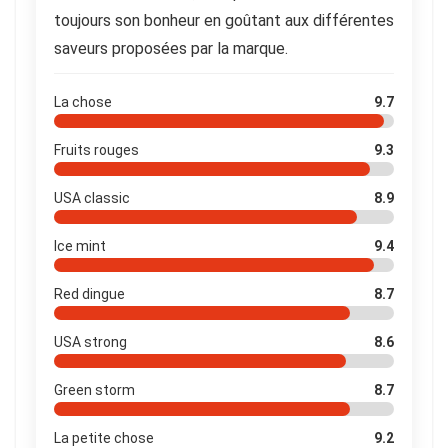
toujours son bonheur en goûtant aux différentes
saveurs proposées par la marque.
La chose
9.7
Fruits rouges
9.3
USA classic
8.9
Ice mint
9.4
Red dingue
8.7
USA strong
8.6
Green storm
8.7
La petite chose
9.2