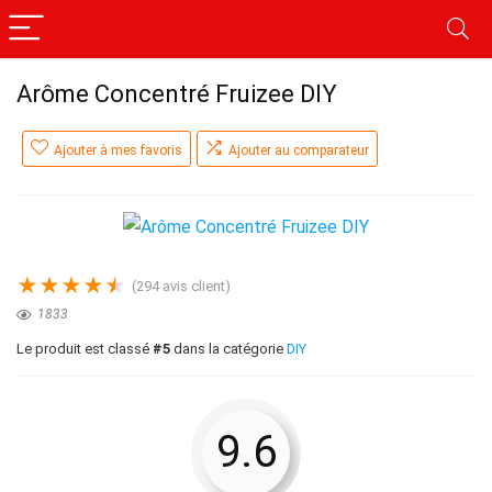
Arôme Concentré Fruizee DIY
Ajouter à mes favoris
Ajouter au comparateur
★
★
★
★
★
(
294
avis client)
1833
Le produit est classé
#5
dans la catégorie
DIY
9.6