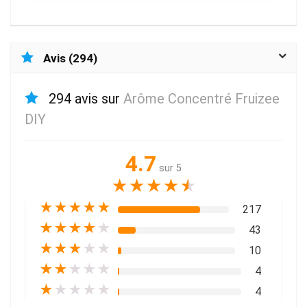
Avis (294)
294 avis sur
Arôme Concentré Fruizee
DIY
4.7
sur 5
★
★
★
★
★
★
★
★
★
★
217
★
★
★
★
★
43
★
★
★
★
★
10
★
★
★
★
★
4
★
★
★
★
★
4