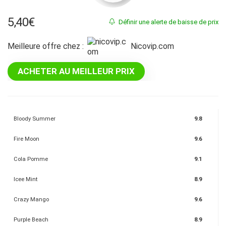
5,40
€
Définir une alerte de baisse de prix
Meilleure offre chez :
nicovip.com
ACHETER AU MEILLEUR PRIX
Bloody Summer
9.8
Fire Moon
9.6
Cola Pomme
9.1
Icee Mint
8.9
Crazy Mango
9.6
Purple Beach
8.9