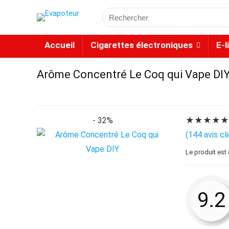
Accueil
Cigarettes électroniques
E-l
Arôme Concentré Le Coq qui Vape DI
- 32%
★
★
★
★
(
144
avis cl
Le produit est
9.2