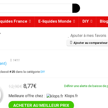
iquides France
E-liquides Monde
DIY
Blo
Y
Ajouter à mes favoris
Ajouter au comparateur
★
1411
ient)
 classé
#25
dans la catégorie
DIY
Le
Le
8,77
€
12,90
€
Définir une alerte de baisse de p
prix
prix
Meilleure offre chez :
klops.fr
initial
actuel
était :
est :
ACHETER AU MEILLEUR PRIX