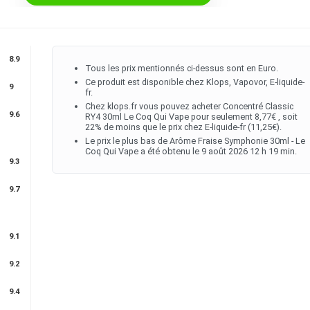
12,90€.
8,77€.
8.9
Tous les prix mentionnés ci-dessus sont en Euro.
Ce produit est disponible chez Klops, Vapovor, E-liquide-
9
fr.
Chez klops.fr vous pouvez acheter Concentré Classic
9.6
RY4 30ml Le Coq Qui Vape pour seulement 8,77€ , soit
22% de moins que le prix chez E-liquide-fr (11,25€).
Le prix le plus bas de Arôme Fraise Symphonie 30ml - Le
Coq Qui Vape a été obtenu le 9 août 2026 12 h 19 min.
9.3
9.7
9.1
9.2
9.4