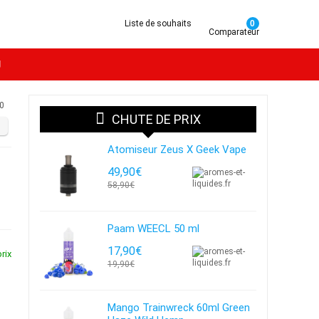
Liste de souhaits
0
Comparateur
g
0
CHUTE DE PRIX
Atomiseur Zeus X Geek Vape
49,90€
58,90€
Paam WEECL 50 ml
17,90€
rix
19,90€
Mango Trainwreck 60ml Green