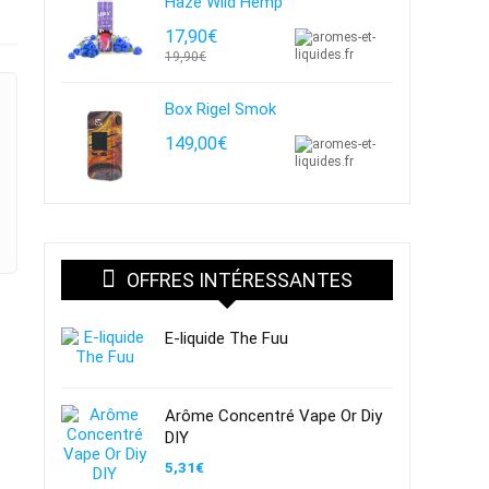
Haze Wild Hemp
17,90€
19,90€
Box Rigel Smok
149,00€
OFFRES INTÉRESSANTES
E-liquide The Fuu
Arôme Concentré Vape Or Diy
DIY
5,31
€