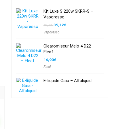
Kit Luxe S 220w SKRR-S –
Vaporesso
Le
Le
39,12
€
48,90
€
prix
prix
Vaporesso
initial
actuel
était :
est :
48,90€.
39,12€.
Clearomiseur Melo 4 D22 –
Eleaf
14,90
€
Eleaf
E-liquide Gaïa – Alfaliquid