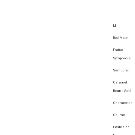
M
Red Moon
Fraise
Symphonie
Samouraï
Caramel
Beurre Salé
Cheesecake
Churros
Pastéis de