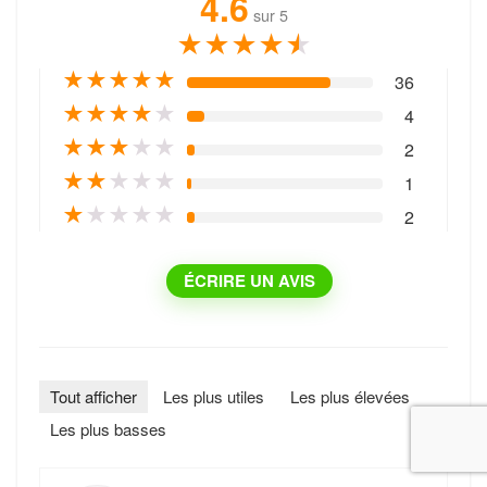
4.6
sur 5
★
★
★
★
★
★
★
★
★
★
36
★
★
★
★
★
4
★
★
★
★
★
2
★
★
★
★
★
1
★
★
★
★
★
2
ÉCRIRE UN AVIS
Tout afficher
Les plus utiles
Les plus élevées
Les plus basses