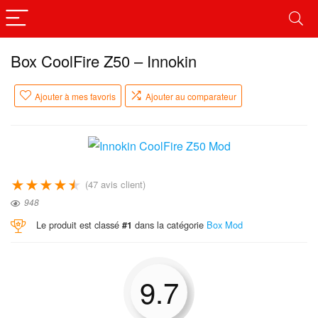
Box CoolFire Z50 – Innokin
Ajouter à mes favoris
Ajouter au comparateur
★
★
★
★
★
(
47
avis client)
948
Le produit est classé
dans la catégorie
Box Mod
#1
9.7