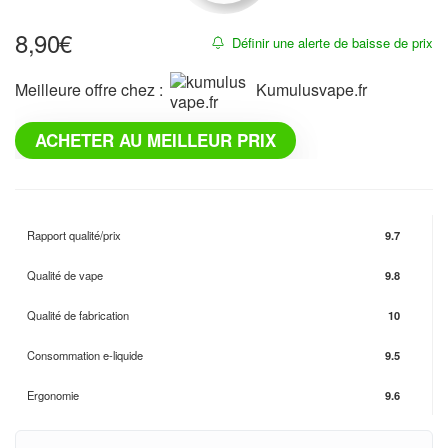
8,90
€
Définir une alerte de baisse de prix
Meilleure offre chez :
kumulusvape.fr
ACHETER AU MEILLEUR PRIX
Rapport qualité/prix
9.7
Qualité de vape
9.8
Qualité de fabrication
10
Consommation e-liquide
9.5
Ergonomie
9.6