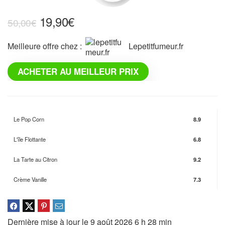
19,90
€
50,00
€
Meilleure offre chez :
lepetitfumeur.fr
ACHETER AU MEILLEUR PRIX
Le Pop Corn
8.9
L'île Flottante
6.8
La Tarte au Citron
9.2
Crème Vanille
7.3
Dernière mise à jour le 9 août 2026 6 h 28 min