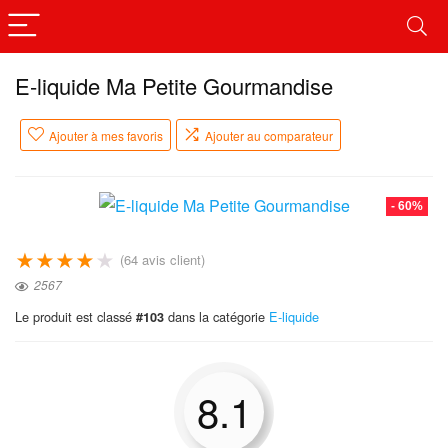
E-liquide Ma Petite Gourmandise
Ajouter à mes favoris
Ajouter au comparateur
- 60%
★
★
★
★
★
(
64
avis client)
2567
Le produit est classé
dans la catégorie
E-liquide
#103
8.1