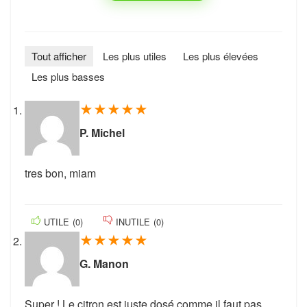
Tout afficher
Les plus utiles
Les plus élevées
Les plus basses
★
★
★
★
★
P. Michel
tres bon, miam
UTILE
(
0
)
INUTILE
(
0
)
★
★
★
★
★
G. Manon
Super ! Le citron est juste dosé comme il faut pas