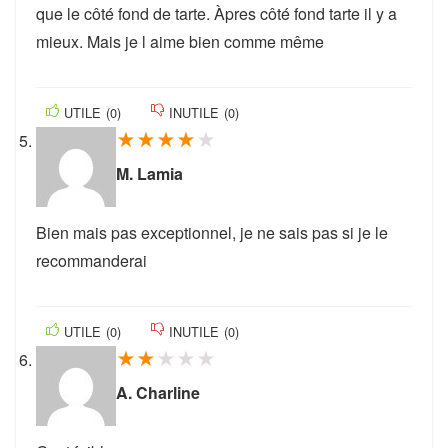
que le côté fond de tarte. Àpres côté fond tarte il y a
mieux. Mais je l aime bien comme même
UTILE
(
0
)
INUTILE
(
0
)
★
★
★
★
★
M. Lamia
Bien mais pas exceptionnel, je ne sais pas si je le
recommanderai
UTILE
(
0
)
INUTILE
(
0
)
★
★
★
★
★
A. Charline