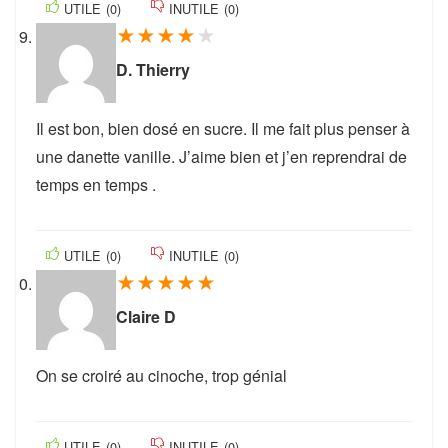
UTILE
(
0
)
INUTILE
(
0
)
★
★
★
★
★
D. Thierry
Il est bon, bien dosé en sucre. Il me fait plus penser à
une danette vanille. J’aime bien et j’en reprendrai de
temps en temps .
UTILE
(
0
)
INUTILE
(
0
)
★
★
★
★
★
Claire D
On se croiré au cinoche, trop génial
UTILE
(
0
)
INUTILE
(
0
)