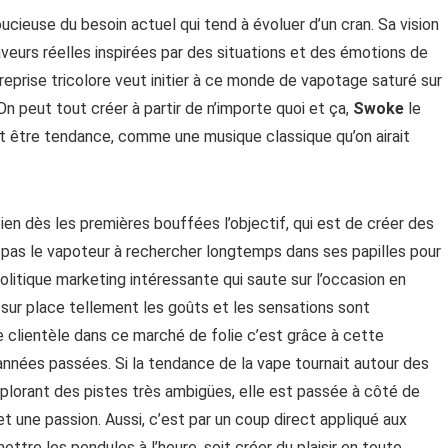
ucieuse du besoin actuel qui tend à évoluer d’un cran. Sa vision
veurs réelles inspirées par des situations et des émotions de
treprise tricolore veut initier à ce monde de vapotage saturé sur
n peut tout créer à partir de n’importe quoi et ça,
Swoke
le
eut être tendance, comme une musique classique qu’on airait
ien dès les premières bouffées l’objectif, qui est de créer des
te pas le vapoteur à rechercher longtemps dans ses papilles pour
politique marketing intéressante qui saute sur l’occasion en
 sur place tellement les goûts et les sensations sont
de clientèle dans ce marché de folie c’est grâce à cette
années passées. Si la tendance de la vape tournait autour des
lorant des pistes très ambigües, elle est passée à côté de
t une passion. Aussi, c’est par un coup direct appliqué aux
tre les pendules à l’heure, soit créer du plaisir en toute