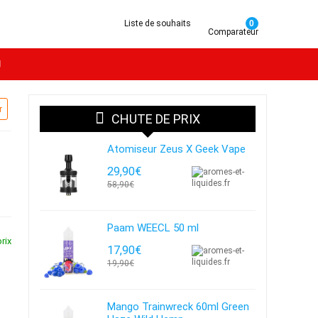
Liste de souhaits
0
Comparateur
g
r
CHUTE DE PRIX
Atomiseur Zeus X Geek Vape
29,90€
58,90€
Paam WEECL 50 ml
rix
17,90€
19,90€
Mango Trainwreck 60ml Green