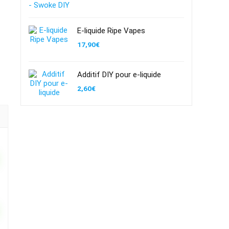
initial
actuel
était :
est :
12,90€.
9,93€.
E-liquide Ripe Vapes
17,90
€
Additif DIY pour e-liquide
2,60
€