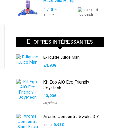
Haze Wild Hemp
17,90€
19,90€
OFFRES INTÉRESSANTES
E-liquide Juice Man
21,90
€
Kit Ego AIO Eco Friendly –
Joyetech
13,90
€
Joyetech
Arôme Concentré Swoke DIY
Le
Le
9,93
€
12,90
€
prix
prix