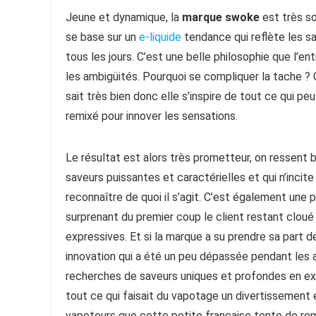
Jeune et dynamique, la
marque swoke
est très so
se base sur un
e-liquide
tendance qui reflète les sa
tous les jours. C’est une belle philosophie que l’en
les ambigüités. Pourquoi se compliquer la tache ? O
sait très bien donc elle s’inspire de tout ce qui p
remixé pour innover les sensations.
Le résultat est alors très prometteur, on ressent b
saveurs puissantes et caractérielles et qui n’inci
reconnaître de quoi il s’agit. C’est également une 
surprenant du premier coup le client restant cloué
expressives. Et si la marque a su prendre sa part 
innovation qui a été un peu dépassée pendant les 
recherches de saveurs uniques et profondes en exp
tout ce qui faisait du vapotage un divertissement e
vapoteurs que cette petite française tente de remet