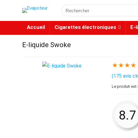
Accueil
Cigarettes électroniques
E-l
E-liquide Swoke
★
★
★
★
(
175
avis cl
Le produit est
8.7