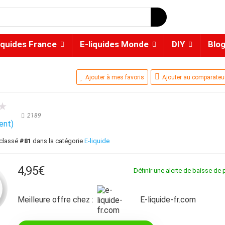
iquides France
E-liquides Monde
DIY
Blo
Ajouter à mes favoris
Ajouter au comparateu
★
2189
ient)
 classé
#81
dans la catégorie
E-liquide
4,95
€
Définir une alerte de baisse de p
Meilleure offre chez :
e-liquide-fr.com