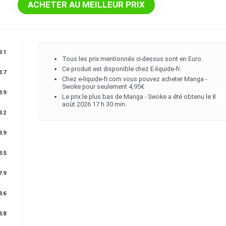
ACHETER AU MEILLEUR PRIX
9.1
Tous les prix mentionnés ci-dessus sont en Euro.
Ce produit est disponible chez E-liquide-fr.
8.7
Chez e-liquide-fr.com vous pouvez acheter Manga -
Swoke pour seulement 4,95€
8.9
Le prix le plus bas de Manga - Swoke a été obtenu le 8
août 2026 17 h 30 min.
8.2
8.9
8.5
7.9
8.6
8.8