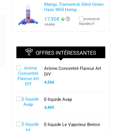
Mango Trainwreck 60ml Green
Haze Wild Hemp
17,90€
19,90€
OFFRES INTÉRESSANTES
Arôme Concentré Flavour Art
DIY
4,50
€
E-liquide Avap
4,40
€
E-liquide Le Vapoteur Breton