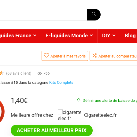
quides France
E-liquides Monde
DIY
Blog
Ajouter à mes favoris
Ajouter au comparateu
★
(
68
avis client)
766
 classé
#15
dans la catégorie
Kits Complets
1,40
€
Définir une alerte de baisse de p
Meilleure offre chez :
cigaretteelec.fr
ACHETER AU MEILLEUR PRIX