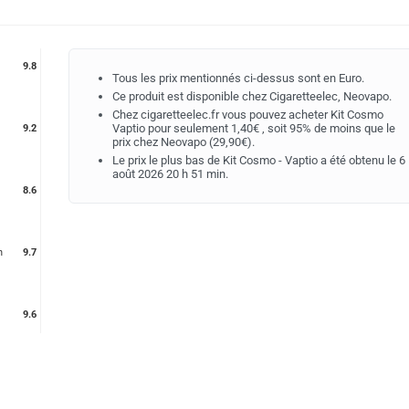
9.8
Tous les prix mentionnés ci-dessus sont en Euro.
Ce produit est disponible chez Cigaretteelec, Neovapo.
Chez cigaretteelec.fr vous pouvez acheter Kit Cosmo
Vaptio pour seulement 1,40€ , soit 95% de moins que le
9.2
prix chez Neovapo (29,90€).
Le prix le plus bas de Kit Cosmo - Vaptio a été obtenu le 6
août 2026 20 h 51 min.
8.6
n
9.7
9.6