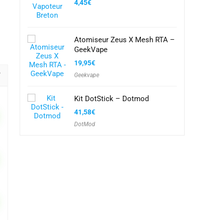
4,45
€
Atomiseur Zeus X Mesh RTA –
GeekVape
19,95
€
Geekvape
Kit DotStick – Dotmod
41,58
€
DotMod