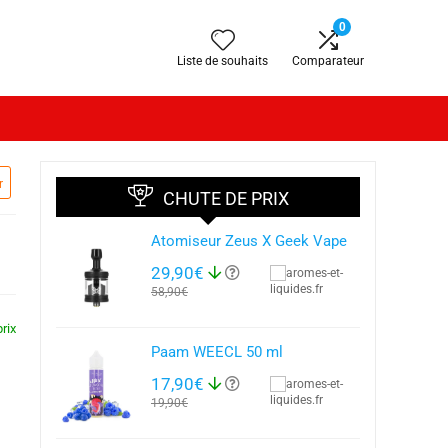
0
Liste de souhaits
Comparateur
r
CHUTE DE PRIX
Atomiseur Zeus X Geek Vape
29,90€
58,90€
rix
Paam WEECL 50 ml
17,90€
19,90€