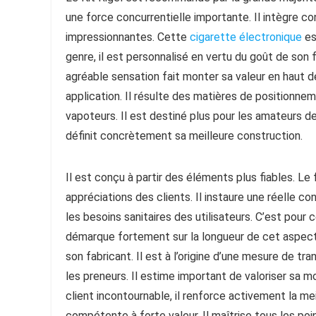
une force concurrentielle importante. Il intègre
impressionnantes. Cette
cigarette électronique
es
genre, il est personnalisé en vertu du goût de son
agréable sensation fait monter sa valeur en haut de
application. Il résulte des matières de positionneme
vapoteurs. Il est destiné plus pour les amateurs de 
définit concrètement sa meilleure construction.
Il est conçu à partir des éléments plus fiables. L
appréciations des clients. Il instaure une réelle 
les besoins sanitaires des utilisateurs. C’est pour c
démarque fortement sur la longueur de cet aspect 
son fabricant. Il est à l’origine d’une mesure de tr
les preneurs. Il estime important de valoriser sa m
client incontournable, il renforce activement la mei
compétente à forte valeur. Il maîtrise tous les po