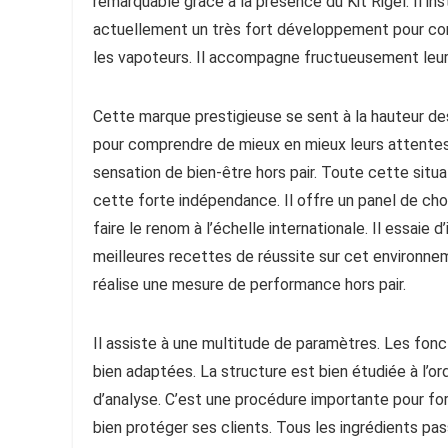
remarquable grâce à la présence du Kit Rigel. Il ins
actuellement un très fort développement pour con
les vapoteurs. Il accompagne fructueusement leur 
Cette marque prestigieuse se sent à la hauteur des
pour comprendre de mieux en mieux leurs attentes. 
sensation de bien-être hors pair. Toute cette situat
cette forte indépendance. Il offre un panel de choi
faire le renom à l’échelle internationale. Il essaie 
meilleures recettes de réussite sur cet environnem
réalise une mesure de performance hors pair.
Il assiste à une multitude de paramètres. Les fonct
bien adaptées. La structure est bien étudiée à l’or
d’analyse. C’est une procédure importante pour fort
bien protéger ses clients. Tous les ingrédients pa