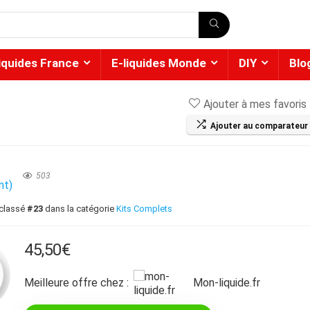
liquides France
E-liquides Monde
DIY
Blo
Ajouter à mes favoris
Ajouter au comparateur
★
503
nt)
 classé
#23
dans la catégorie
Kits Complets
45,50
€
Meilleure offre chez :
mon-liquide.fr