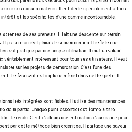
taure des paramètres valeureux pour réussir la partie. Il connaît
quérir ses consommateurs. Il est dédié spécialement à tous
intérêt et les spécificités d’une gamme incontournable.
 attentes de ses preneurs. Il fait une descente sur terrain
Il procure un réel plaisir de consommation. Il reflète une
ion est pratique par une simple utilisation. Il met en valeur
x véritablement intéressant pour tous ses utilisateurs. Il veut
d’insister sur les projets de démarcation. C’est l’une des
ent. Le fabricant est impliqué à fond dans cette quête. Il
ionnalités intégrées sont fiables. Il utilise des maintenances
dre de la partie. Chaque point essentiel est formé à titre
ifier le rendu. C’est d’ailleurs une estimation d’assurance pour
ssent par cette méthode bien organisée. Il partage une saveur