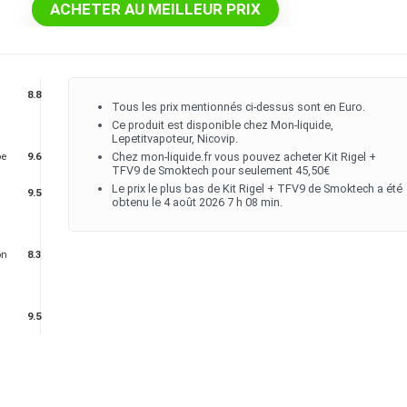
ACHETER AU MEILLEUR PRIX
8.8
Tous les prix mentionnés ci-dessus sont en Euro.
Ce produit est disponible chez Mon-liquide,
Lepetitvapoteur, Nicovip.
Chez mon-liquide.fr vous pouvez acheter Kit Rigel +
pe
9.6
TFV9 de Smoktech pour seulement 45,50€
Le prix le plus bas de Kit Rigel + TFV9 de Smoktech a été
9.5
obtenu le 4 août 2026 7 h 08 min.
on
8.3
9.5