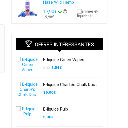
Haze Wild Hemp
17,90€
19,90€
OFFRES INTÉRESSANTES
E-liquide Green Vapes
Le
Le
3,54
€
5,90
€
prix
prix
initial
actuel
était :
est :
E-liquide Charlie’s Chalk Dust
5,90€.
3,54€.
19,90
€
E-liquide Pulp
5,90
€