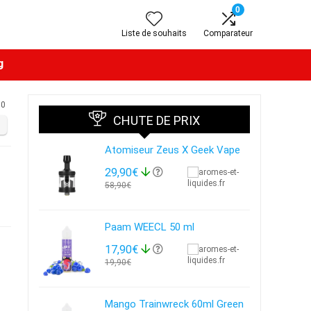
0
Liste de souhaits
Comparateur
g
0
CHUTE DE PRIX
Atomiseur Zeus X Geek Vape
29,90€
58,90€
Paam WEECL 50 ml
17,90€
19,90€
Mango Trainwreck 60ml Green