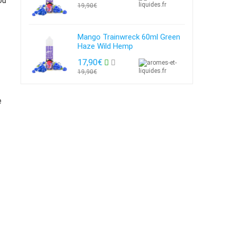
où
19,90€
Mango Trainwreck 60ml Green
Haze Wild Hemp
17,90€
19,90€
e