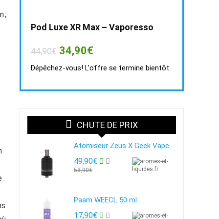
 ;
Pod Luxe XR Max – Vaporesso
Le
Le
34,90
€
44,90
€
prix
prix
initial
actuel
Dépêchez-vous! L'offre se termine bientôt.
était :
est :
44,90€.
34,90€.
CHUTE DE PRIX
Atomiseur Zeus X Geek Vape
n
49,90€
58,90€
e
Paam WEECL 50 ml
ns
17,90€