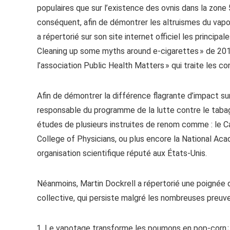
populaires que sur l’existence des ovnis dans la zone
conséquent, afin de démontrer les altruismes du vapo
a répertorié sur son site internet officiel les princip
Cleaning up some myths around e-cigarettes » de 2018 
l’association Public Health Matters » qui traite les co
Afin de démontrer la différence flagrante d’impact su
responsable du programme de la lutte contre le tabag
études de plusieurs instruites de renom comme : le C
College of Physicians, ou plus encore la National Ac
organisation scientifique réputé aux États-Unis.
Néanmoins, Martin Dockrell a répertorié une poignée d
collective, qui persiste malgré les nombreuses preuve
Le vapotage transforme les poumons en pop-corn ;