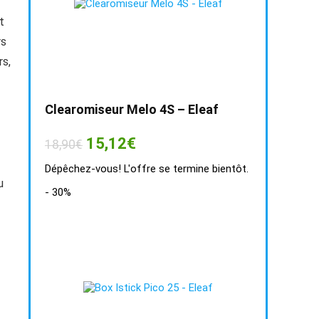
t
rs
rs,
Clearomiseur Melo 4S – Eleaf
Le
Le
15,12
€
18,90
€
prix
prix
initial
actuel
Dépêchez-vous! L'offre se termine bientôt.
était :
est :
u
18,90€.
15,12€.
- 30%