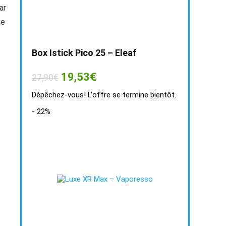
ar
ue
Box Istick Pico 25 – Eleaf
Le
Le
19,53
€
27,90
€
prix
prix
initial
actuel
Dépêchez-vous! L'offre se termine bientôt.
était :
est :
27,90€.
19,53€.
- 22%