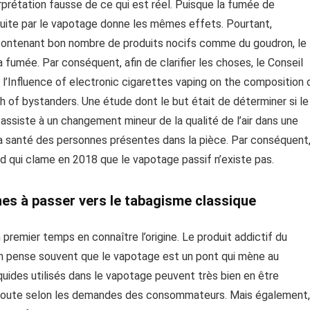
erprétation fausse de ce qui est réel. Puisque la fumée de
oduite par le vapotage donne les mêmes effets. Pourtant,
e contenant bon nombre de produits nocifs comme du goudron, le
umée. Par conséquent, afin de clarifier les choses, le Conseil
l’Influence of electronic cigarettes vaping on the composition 
th of bystanders. Une étude dont le but était de déterminer si le
assiste à un changement mineur de la qualité de l’air dans une
r la santé des personnes présentes dans la pièce. Par conséquent
and qui clame en 2018 que le vapotage passif n’existe pas.
nes à passer vers le tabagisme classique
premier temps en connaître l’origine. Le produit addictif du
’on pense souvent que le vapotage est un pont qui mène au
iquides utilisés dans le vapotage peuvent très bien en être
n ajoute selon les demandes des consommateurs. Mais également,