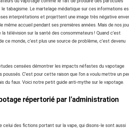
stateurs du vapotage comme le fait de produire des particules
 le tabagisme. Le martelage médiatique sur ces informations es
ses interprétations et projettent une image très négative enve
çu le même accueil pendant ses premières années. Mais de nos jou
la télévision sur la santé des consommateurs ! Quand c’est
 de ce monde, c’est plus une source de problème, c’est devenu
 études censées démontrer les impacts néfastes du vapotage
 poussés. C’est pour cette raison que l’on a voulu mettre un pe
rais du faux. Voici notre petit guide anti-mythe sur le vapotage.
potage répertorié par l’administration
celui des fictions portant sur la vape, qui disons-le sont aussi