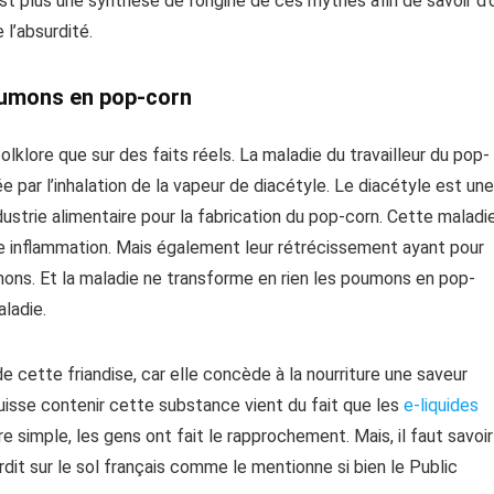
st plus une synthèse de l’origine de ces mythes afin de savoir d’
 l’absurdité.
oumons en pop-corn
lklore que sur des faits réels. La maladie du travailleur du pop-
e par l’inhalation de la vapeur de diacétyle. Le diacétyle est une
ustrie alimentaire pour la fabrication du pop-corn. Cette maladi
e inflammation. Mais également leur rétrécissement ayant pour
mons. Et la maladie ne transforme en rien les poumons en pop-
ladie.
e cette friandise, car elle concède à la nourriture une saveur
uisse contenir cette substance vient du fait que les
e-liquides
 simple, les gens ont fait le rapprochement. Mais, il faut savoir
rdit sur le sol français comme le mentionne si bien le Public