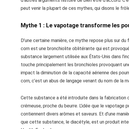
d’autres arguments histoire de bien être d’accord. C’e
peut venir la plupart de ces mythes, qui disons le frôle
Mythe 1 : Le vapotage transforme les p
D’une certaine manière, ce mythe repose plus sur du fo
corn est une bronchiolite oblitérante qui est provoqué
substance largement utilisée aux États-Unis dans l’ind
touche principalement les bronchioles provoquant un
impact la diminution de la capacité aérienne des pou
corn, c’est un abus de langage venant du nom de la ma
Cette substance a été introduite dans la fabrication d
crémeuse, proche du beurre. L’idée que le vapotage p
contiennent divers arômes et saveurs. Et d’une manière
que cette substance, le diacétyle, est un produit inte