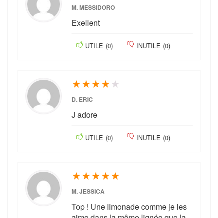
M. MESSIDORO
Exellent
UTILE
(
0
)
INUTILE
(
0
)
★
★
★
★
★
D. ERIC
J adore
UTILE
(
0
)
INUTILE
(
0
)
★
★
★
★
★
M. JESSICA
Top ! Une limonade comme je les
aime dans la même lignée que la