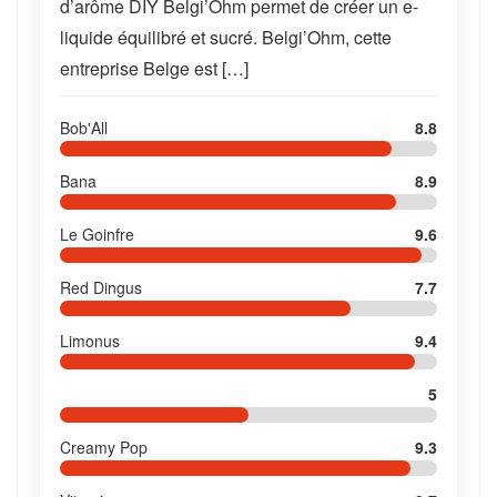
d’arôme DIY Belgi’Ohm permet de créer un e-
liquide équilibré et sucré. Belgi’Ohm, cette
entreprise Belge est […]
Bob'All
8.8
Bana
8.9
Le Goinfre
9.6
Red Dingus
7.7
Limonus
9.4
5
Creamy Pop
9.3