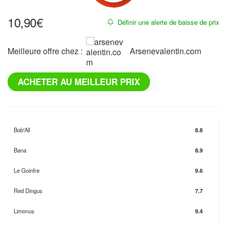
10,90
€
Définir une alerte de baisse de prix
Meilleure offre chez :
arsenevalentin.com
ACHETER AU MEILLEUR PRIX
Bob'All
8.8
Bana
8.9
Le Goinfre
9.6
Red Dingus
7.7
Limonus
9.4