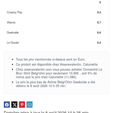
5
Creamy Pop
9.3
Vitamix
8.7
Geekoide
9.6
Le Goulaf
9.2
Tous les prix mentionnés ci-dessus sont en Euro.
Ce produit est disponible chez Arsenevalentin, Calumette.
Chez arsenevalentin.com vous pouvez acheter Concentré Le
Brun 30ml Belgi'ohm pour seulement 10,90€ , soit 6% de
moins que le prix chez Calumette (11,58€).
Le prix le plus bas de Arôme Belgi'Ohm Geekoïde a été
obtenu le 8 août 2026 10 h 35 min.
Dernière mise à jour le 8 août 2026 10 h 35 min