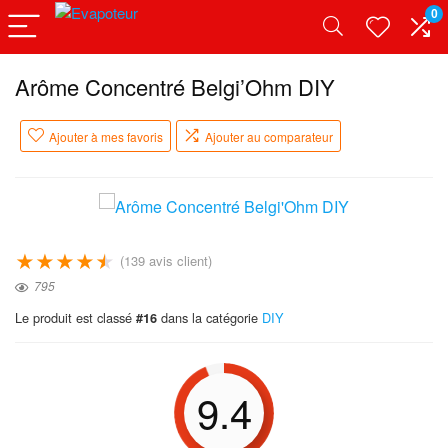
0
Arôme Concentré Belgi’Ohm DIY
Ajouter à mes favoris
Ajouter au comparateur
★
★
★
★
★
(
139
avis client)
795
Le produit est classé
dans la catégorie
DIY
#16
9.4