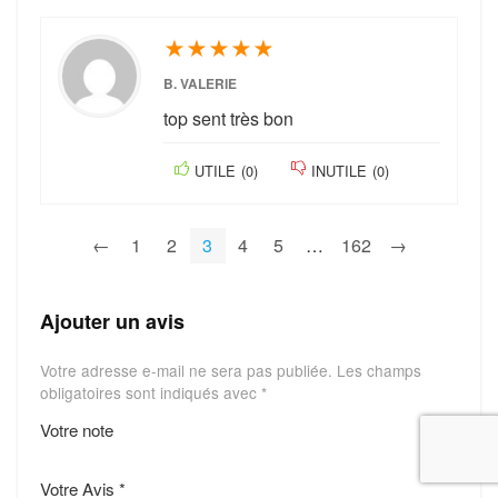
★
★
★
★
★
B. VALERIE
top sent très bon
UTILE
(
0
)
INUTILE
(
0
)
←
1
2
3
4
5
…
162
→
Ajouter un avis
Votre adresse e-mail ne sera pas publiée.
Les champs
obligatoires sont indiqués avec
*
Votre note
1
2
3
4
5
Votre Avis
*