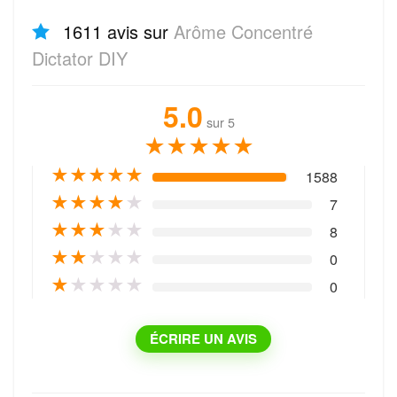
1611 avis sur
Arôme Concentré
Dictator DIY
5.0
sur 5
★
★
★
★
★
★
★
★
★
★
1588
★
★
★
★
★
7
★
★
★
★
★
8
★
★
★
★
★
0
★
★
★
★
★
0
ÉCRIRE UN AVIS