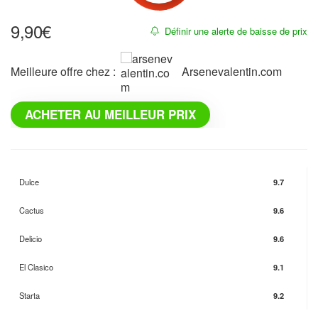
9,90
€
Définir une alerte de baisse de prix
Meilleure offre chez :
arsenevalentin.com
ACHETER AU MEILLEUR PRIX
Dulce
9.7
Cactus
9.6
Delicio
9.6
El Clasico
9.1
Starta
9.2