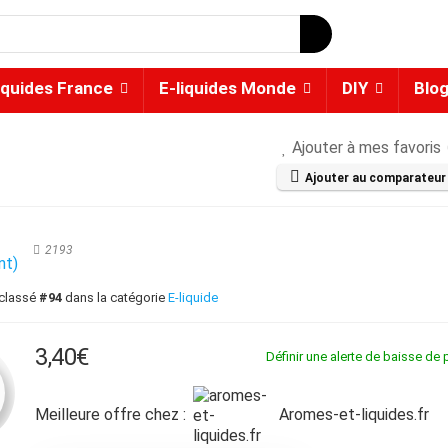
iquides France
E-liquides Monde
DIY
Blo
Ajouter à mes favoris
Ajouter au comparateur
★
2193
nt)
 classé
#94
dans la catégorie
E-liquide
3,40
€
Définir une alerte de baisse de p
Meilleure offre chez :
aromes-et-liquides.fr