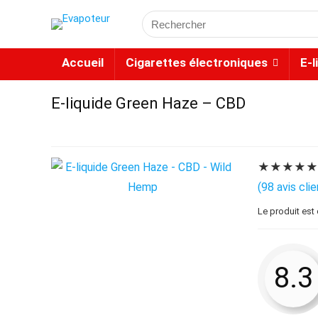
Accueil
Cigarettes électroniques
E-l
E-liquide Green Haze – CBD
★
★
★
★
(
98
avis clie
Le produit est
8.3