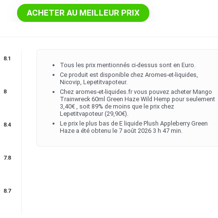
ACHETER AU MEILLEUR PRIX
8.1
Tous les prix mentionnés ci-dessus sont en Euro.
Ce produit est disponible chez Aromes-et-liquides,
Nicovip, Lepetitvapoteur.
Chez aromes-et-liquides.fr vous pouvez acheter Mango
8
Trainwreck 60ml Green Haze Wild Hemp pour seulement
3,40€ , soit 89% de moins que le prix chez
Lepetitvapoteur (29,90€).
Le prix le plus bas de E liquide Plush Appleberry Green
8.4
Haze a été obtenu le 7 août 2026 3 h 47 min.
7.8
8.7