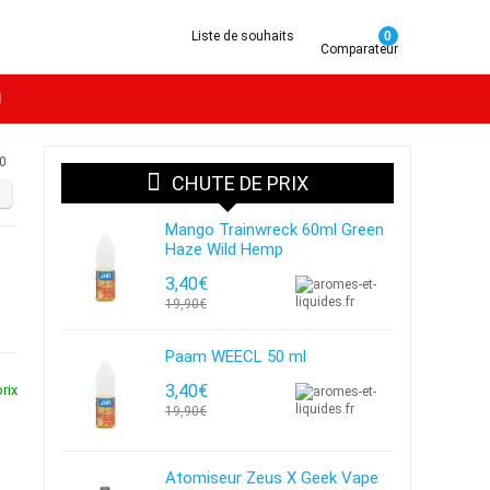
Liste de souhaits
0
Comparateur
g
0
CHUTE DE PRIX
Mango Trainwreck 60ml Green
Haze Wild Hemp
3,40€
19,90€
Paam WEECL 50 ml
3,40€
rix
19,90€
Atomiseur Zeus X Geek Vape