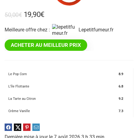
19,90
€
50,00
€
Meilleure offre chez :
lepetitfumeur.fr
ACHETER AU MEILLEUR PRIX
Le Pop Corn
8.9
L'île Flottante
6.8
La Tarte au Citron
9.2
Crème Vanille
7.3
Dernière mise à jour le 7 août 2026 3 h 33 min