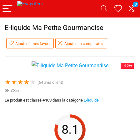
0
E-liquide Ma Petite Gourmandise
Ajouter à mes favoris
Ajouter au comparateur
- 60%
★
★
★
★
★
(
64
avis client)
2553
Le produit est classé
#103
dans la catégorie
E-liquide
8.1