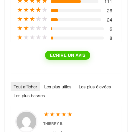
★
★
★
★
★
111
★
★
★
★
★
26
★
★
★
★
★
24
★
★
★
★
★
6
★
★
★
★
★
8
ÉCRIRE UN AVIS
Tout afficher
Les plus utiles
Les plus élevées
Les plus basses
★
★
★
★
★
THIERRY B.