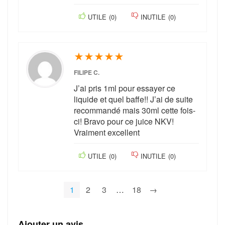
UTILE
(
0
)
INUTILE
(
0
)
★
★
★
★
★
FILIPE C.
J’ai pris 1ml pour essayer ce
liquide et quel baffe!! J’ai de suite
recommandé mais 30ml cette fois-
ci! Bravo pour ce juice NKV!
Vraiment excellent
UTILE
(
0
)
INUTILE
(
0
)
1
2
3
…
18
→
Ajouter un avis