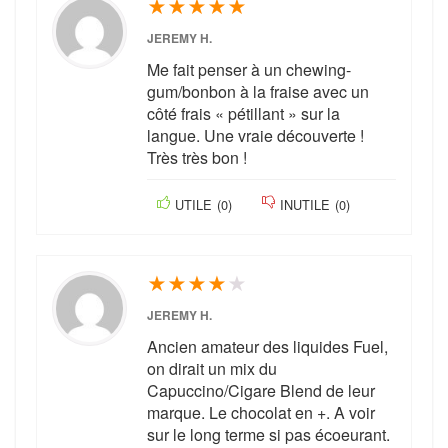
★
★
★
★
★
JEREMY H.
Me fait penser à un chewing-
gum/bonbon à la fraise avec un
côté frais « pétillant » sur la
langue. Une vraie découverte !
Très très bon !
UTILE
(
0
)
INUTILE
(
0
)
★
★
★
★
★
JEREMY H.
Ancien amateur des liquides Fuel,
on dirait un mix du
Capuccino/Cigare Blend de leur
marque. Le chocolat en +. A voir
sur le long terme si pas écoeurant.