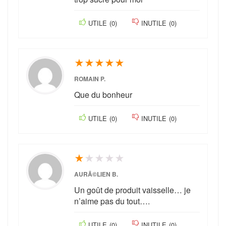
UTILE
(
0
)
INUTILE
(
0
)
★
★
★
★
★
ROMAIN P.
Que du bonheur
UTILE
(
0
)
INUTILE
(
0
)
★
★
★
★
★
AURÃ©LIEN B.
Un goût de produit vaisselle… je
n’aime pas du tout….
UTILE
(
0
)
INUTILE
(
0
)