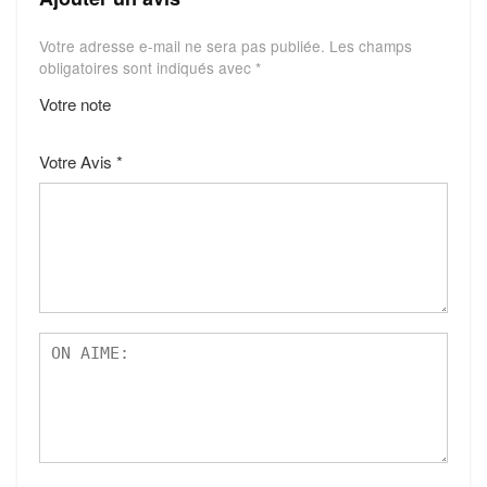
Votre adresse e-mail ne sera pas publiée.
Les champs
obligatoires sont indiqués avec
*
Votre note
1
2
3
4
5
Votre Avis
*