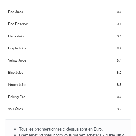
Red Juice
8.8
Red Reserve
9.1
Black Juice
8.6
Purple Juice
8.7
Yellow Juice
8.4
Blue Juice
8.2
Green Juice
8.5
Raking Fire
8.6
950 Yards
8.9
Tous les prix mentionnés ci-dessus sont en Euro.
Chez lepetitvapoteur.com vous pouvez acheter E-liquide NKV