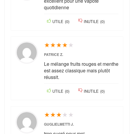
excellent pour une vapote
quotidienne
UTILE
(
0
)
INUTILE
(
0
)
★
★
★
★
★
PATRICE Z.
Le mélange fruits rouges et menthe
est assez classique mais plutôt
réussit.
UTILE
(
0
)
INUTILE
(
0
)
★
★
★
★
★
GUGLIELMETTI J.
trop sucré pour moi