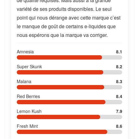
de qualité requises. Mais aussi à la grande
variété de ses produits disponibles. Le seul
point qui nous dérange avec cette marque c’est
le manque de goût de certains e-liquides que
nous espérons que la marque va corriger.
Amnesia
8.1
Super Skunk
8.2
Malana
8.3
Red Berries
8.4
Lemon Kush
7.9
Fresh Mint
8.6