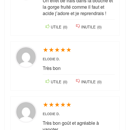
Un effet de frais dans la bouche et
la gorge fruité comme il faut et
acide j’adore et je reprendrais !
UTILE
(
0
)
INUTILE
(
0
)
★
★
★
★
★
ELODIE D.
Très bon
UTILE
(
0
)
INUTILE
(
0
)
★
★
★
★
★
ELODIE D.
Très bon goût et agréable à
vapoter