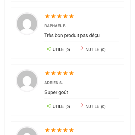
★
★
★
★
★
RAPHAEL F.
Très bon produit pas déçu
UTILE
(
0
)
INUTILE
(
0
)
★
★
★
★
★
ADRIEN S.
Super goût
UTILE
(
0
)
INUTILE
(
0
)
★
★
★
★
★