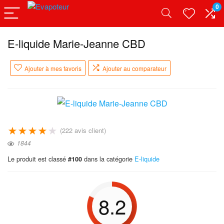
0
E-liquide Marie-Jeanne CBD
Ajouter à mes favoris
Ajouter au comparateur
★
★
★
★
★
(
222
avis client)
1844
Le produit est classé
dans la catégorie
E-liquide
#100
8.2