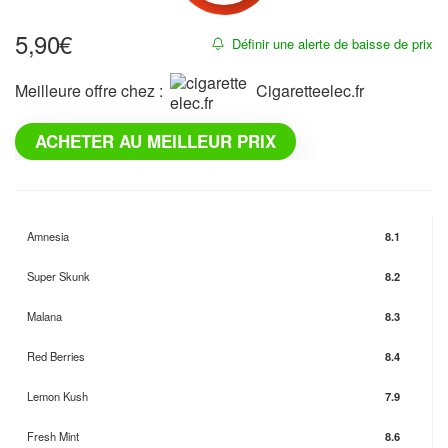
5,90
€
Définir une alerte de baisse de prix
Meilleure offre chez :
cigaretteelec.fr
ACHETER AU MEILLEUR PRIX
Amnesia
8.1
Super Skunk
8.2
Malana
8.3
Red Berries
8.4
Lemon Kush
7.9
Fresh Mint
8.6