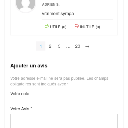
ADRIEN S.
vraiment sympa
UTILE
(
0
)
INUTILE
(
0
)
1
2
3
…
23
→
Ajouter un avis
Votre adresse e-mail ne sera pas publiée.
Les champs
obligatoires sont indiqués avec
*
Votre note
1
2
3
4
5
Votre Avis
*