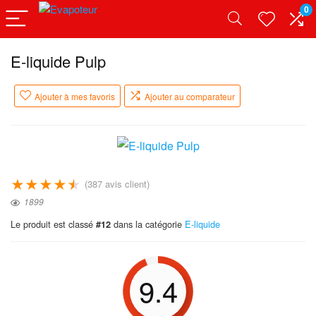
0
E-liquide Pulp
Ajouter à mes favoris
Ajouter au comparateur
★
★
★
★
★
(
387
avis client)
1899
Le produit est classé
dans la catégorie
E-liquide
#12
9.4