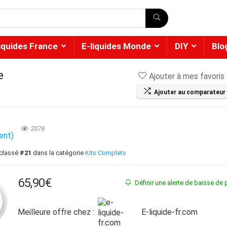
liquides France
E-liquides Monde
DIY
Blo
e
Ajouter à mes favoris
Ajouter au comparateur
★
2076
ient)
 classé
#21
dans la catégorie
Kits Complets
65,90
€
Définir une alerte de baisse de p
Meilleure offre chez :
e-liquide-fr.com