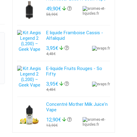
49,90€
58,90€
E liquide Framboise Cassis -
Alfaliquid
3,95€
4,45€
E-liquide Fruits Rouges - So
Fifty
3,95€
4,45€
Concentré Mother Milk Juice'n
Vape
12,90€
13,90€