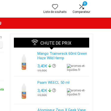
0
Liste de souhaits
Comparateur
g
1
CHUTE DE PRIX
Mango Trainwreck 60ml Green
Haze Wild Hemp
3,40€
19,90€
Paam WEECL 50 ml
rix
3,40€
19,90€
Atomiseur Zeus X Geek Vape