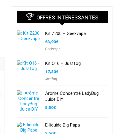
OFFRES INTÉRESSANTES
Kit Z200 – Geekvape
63,90
€
Geekvape
Kit Q16 – Justfog
17,80
€
Justfog
Arôme Concentré LadyBug
Juice DIY
5,50
€
E-liquide Big Papa
3,50
€