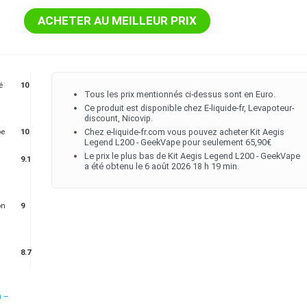
ACHETER AU MEILLEUR PRIX
é
10
Tous les prix mentionnés ci-dessus sont en Euro.
Ce produit est disponible chez E-liquide-fr, Levapoteur-
discount, Nicovip.
Chez e-liquide-fr.com vous pouvez acheter Kit Aegis
pe
10
Legend L200 - GeekVape pour seulement 65,90€
Le prix le plus bas de Kit Aegis Legend L200 - GeekVape
9.1
a été obtenu le 6 août 2026 18 h 19 min.
on
9
8.7