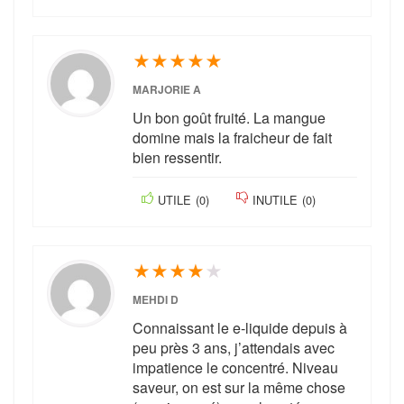
★
★
★
★
★
MARJORIE A
Un bon goût fruité. La mangue
domine mais la fraicheur de fait
bien ressentir.
UTILE
(
0
)
INUTILE
(
0
)
★
★
★
★
★
MEHDI D
Connaissant le e-liquide depuis à
peu près 3 ans, j’attendais avec
impatience le concentré. Niveau
saveur, on est sur la même chose