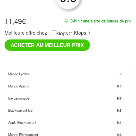
11,49
€
Définir une alerte de baisse de prix
Meilleure offre chez :
klops.fr
ACHETER AU MEILLEUR PRIX
Mango Lychee
9
Mango Apricot
9.6
Ice Lemonade
9.7
Blackcurrant Ice
9.5
Apple Blackcurrant
9.4
Mango Blackcurrant
9.6