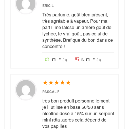
ERIC L
Très parfumé, goût bien présent,
très agréable à vapeur. Pour ma
part il me laisse un arrière goût de
lychee, le vrai goût, pas celui de
synthèse. Bref que du bon dans ce
concentré !
UTILE
(
0
)
INUTILE
(
0
)
★
★
★
★
★
PASCAL F
très bon produit personnellement
je l’ utilise en base 50/50 sans
nicotine dosé a 15% sur un serpent
mini rdta .après cela dépend de
vos papilles