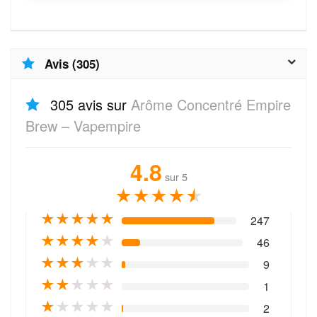
Avis (305)
305 avis sur
Arôme Concentré Empire
Brew – Vapempire
4.8
sur 5
★
★
★
★
★
★
★
★
★
★
247
★
★
★
★
★
46
★
★
★
★
★
9
★
★
★
★
★
1
★
★
★
★
★
2