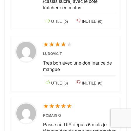
(cassis sucré) avec le coté
fraicheur en moins.
UTILE
(
0
)
INUTILE
(
0
)
★
★
★
★
★
LUDOVIC T
Tres bon avec une dominance de
mangue
UTILE
(
0
)
INUTILE
(
0
)
★
★
★
★
★
ROMAIN G
Passé au DIY depuis 6 mois je
tâtonne depuis pour me rapprocher