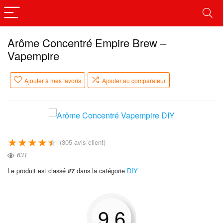
Arôme Concentré Empire Brew –
Vapempire
Ajouter à mes favoris
Ajouter au comparateur
★
★
★
★
★
(
305
avis client)
631
Le produit est classé
dans la catégorie
DIY
#7
9.6