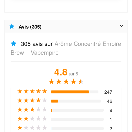
Avis (305)
305 avis sur
Arôme Concentré Empire
Brew – Vapempire
4.8
sur 5
★
★
★
★
★
★
★
★
★
★
247
★
★
★
★
★
46
★
★
★
★
★
9
★
★
★
★
★
1
★
★
★
★
★
2