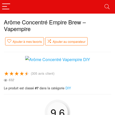
Arôme Concentré Empire Brew –
Vapempire
Ajouter à mes favoris
Ajouter au comparateur
★
★
★
★
★
(
305
avis client)
632
Le produit est classé
dans la catégorie
DIY
#7
9.6