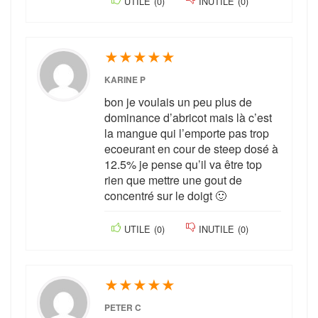
UTILE
(
0
)
INUTILE
(
0
)
★
★
★
★
★
KARINE P
bon je voulais un peu plus de
dominance d’abricot mais là c’est
la mangue qui l’emporte pas trop
ecoeurant en cour de steep dosé à
12.5% je pense qu’il va être top
rien que mettre une gout de
concentré sur le doigt 🙂
UTILE
(
0
)
INUTILE
(
0
)
★
★
★
★
★
PETER C