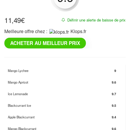
11,49
€
Définir une alerte de baisse de prix
Meilleure offre chez :
klops.fr
ACHETER AU MEILLEUR PRIX
Mango Lychee
9
Mango Apricot
9.6
Ice Lemonade
9.7
Blackcurrant Ice
9.5
Apple Blackcurrant
9.4
Mango Blackcurrant
9.6