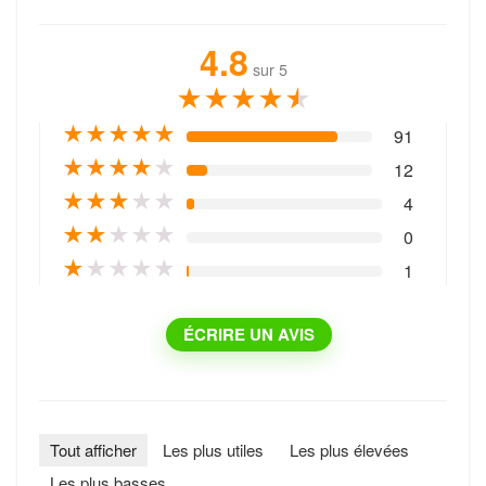
4.8
sur 5
★
★
★
★
★
★
★
★
★
★
91
★
★
★
★
★
12
★
★
★
★
★
4
★
★
★
★
★
0
★
★
★
★
★
1
ÉCRIRE UN AVIS
Tout afficher
Les plus utiles
Les plus élevées
Les plus basses