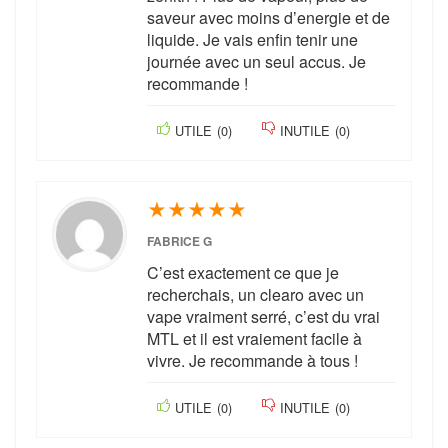
saveur avec moins d’energie et de
liquide. Je vais enfin tenir une
journée avec un seul accus. Je
recommande !
UTILE
(
0
)
INUTILE
(
0
)
★
★
★
★
★
FABRICE G
C’est exactement ce que je
recherchais, un clearo avec un
vape vraiment serré, c’est du vrai
MTL et il est vraiement facile à
vivre. Je recommande à tous !
UTILE
(
0
)
INUTILE
(
0
)