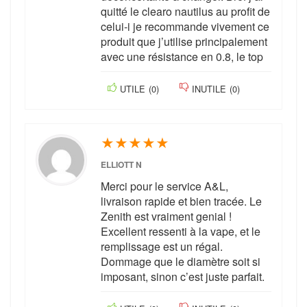
quitté le clearo nautilus au profit de
celui-i je recommande vivement ce
produit que j’utilise principalement
avec une résistance en 0.8, le top
UTILE
(
0
)
INUTILE
(
0
)
★
★
★
★
★
ELLIOTT N
Merci pour le service A&L,
livraison rapide et bien tracée. Le
Zenith est vraiment genial !
Excellent ressenti à la vape, et le
remplissage est un régal.
Dommage que le diamètre soit si
imposant, sinon c’est juste parfait.