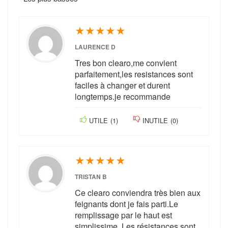
★
★
★
★
★
LAURENCE D
Tres bon clearo,me convient
parfaitement,les resistances sont
faciles à changer et durent
longtemps.je recommande
UTILE
(
1
)
INUTILE
(
0
)
★
★
★
★
★
TRISTAN B
Ce clearo conviendra très bien aux
feignants dont je fais parti.Le
remplissage par le haut est
simplissime..Les résistances sont