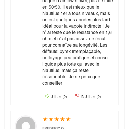
bague d’airflow nickel, pas de fuite
en 50/50. Il est mieux que le
Nautilus 1er à tous niveaux, mais
on est quelques années plus tard.
Idéal pour la vapote indirecte ! Je
n’ ai testé que le résistance en 1,6
ohm et n’ ai pas assez de recul
pour connaître sa longévité. Les
défauts: pyrex irremplaçable,
nettoyage peu pratique et conso
liquide plus forte qu’ avec le
Nautilus, mais ça reste
raisonnable. Je ne peux que
conseiller
UTILE
(
0
)
INUTILE
(
0
)
★
★
★
★
★
FREDERIC O