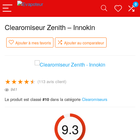
0
Clearomiseur Zenith – Innokin
Ajouter à mes favoris
Ajouter au comparateur
★
★
★
★
★
(
113
avis client)
941
Le produit est classé
dans la catégorie
Clearomiseurs
#10
9.3