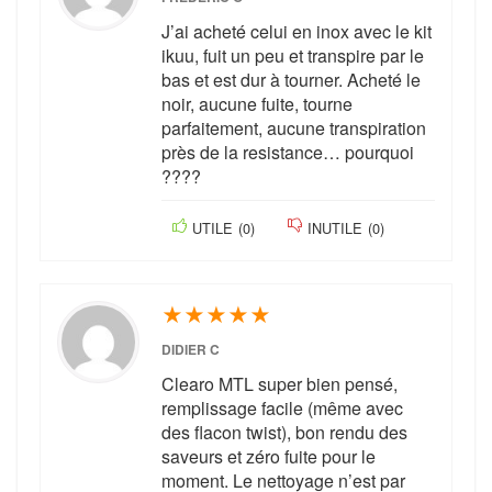
J’ai acheté celui en inox avec le kit
ikuu, fuit un peu et transpire par le
bas et est dur à tourner. Acheté le
noir, aucune fuite, tourne
parfaitement, aucune transpiration
près de la resistance… pourquoi
????
UTILE
(
0
)
INUTILE
(
0
)
★
★
★
★
★
DIDIER C
Clearo MTL super bien pensé,
remplissage facile (même avec
des flacon twist), bon rendu des
saveurs et zéro fuite pour le
moment. Le nettoyage n’est par