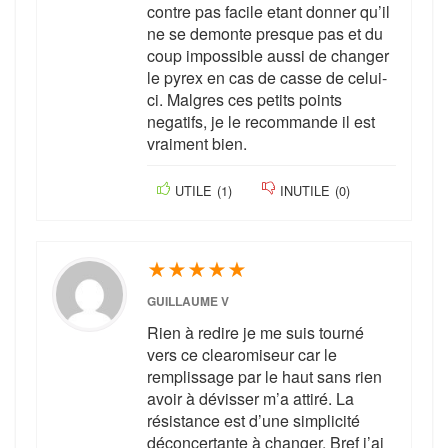
contre pas facile etant donner qu’il
ne se demonte presque pas et du
coup impossible aussi de changer
le pyrex en cas de casse de celui-
ci. Malgres ces petits points
negatifs, je le recommande il est
vraiment bien.
UTILE
(
1
)
INUTILE
(
0
)
★
★
★
★
★
GUILLAUME V
Rien à redire je me suis tourné
vers ce clearomiseur car le
remplissage par le haut sans rien
avoir à dévisser m’a attiré. La
résistance est d’une simplicité
déconcertante à changer. Bref j’ai