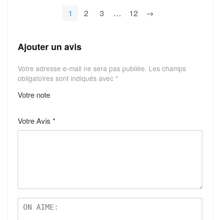
1
2
3
…
12
→
Ajouter un avis
Votre adresse e-mail ne sera pas publiée.
Les champs
obligatoires sont indiqués avec
*
Votre note
1
2
3
4
5
Votre Avis
*