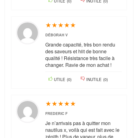
UTILE
(
0
)
INUTILE
(
0
)
★
★
★
★
★
DÉBORAH V
Grande capacité, très bon rendu
des saveurs et hiit de bonne
qualité ! Résistance très facile à
changer. Ravie de mon achat !
UTILE
(
0
)
INUTILE
(
0
)
★
★
★
★
★
FREDERIC F
Je n’arrivais pas à quitter mon
nautilus x, voilà qui est fait avec le
zénith ! Plus de vapeur, plus de