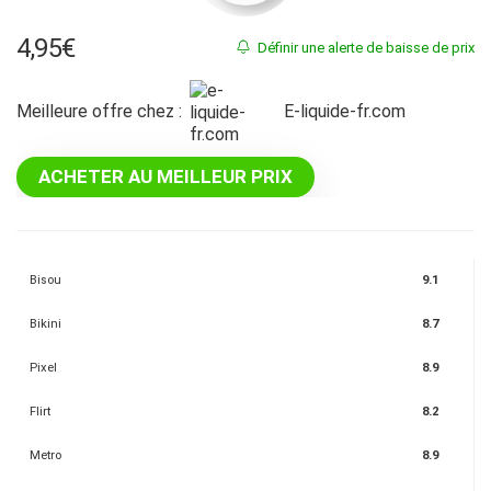
4,95
€
Définir une alerte de baisse de prix
Meilleure offre chez :
e-liquide-fr.com
ACHETER AU MEILLEUR PRIX
Bisou
9.1
Bikini
8.7
Pixel
8.9
Flirt
8.2
Metro
8.9