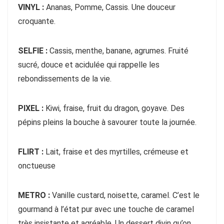
VINYL :
Ananas, Pomme, Cassis. Une douceur
croquante.
SELFIE :
Cassis, menthe, banane, agrumes. Fruité
sucré, douce et acidulée qui rappelle les
rebondissements de la vie.
PIXEL :
Kiwi, fraise, fruit du dragon, goyave. Des
pépins pleins la bouche à savourer toute la journée.
FLIRT :
Lait, fraise et des myrtilles, crémeuse et
onctueuse
METRO :
Vanille custard, noisette, caramel. C’est le
gourmand à l’état pur avec une touche de caramel
très insistante et agréable. Un dessert divin qu’on