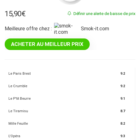
15,90
€
Définir une alerte de baisse de prix
Meilleure offre chez :
smok-it.com
ACHETER AU MEILLEUR PRIX
Le Paris Brest
9.2
Le Crumble
9.2
Le P'tit Beurre
9.1
Le Tiramisu
8.7
Mille Feuille
8.2
L'Opéra
9.3