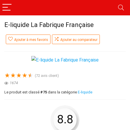
E-liquide La Fabrique Française
Ajouter à mes favoris
Ajouter au comparateur
★
★
★
★
★
(
72
avis client)
1674
Le produit est classé
#75
dans la catégorie
E-liquide
8.8