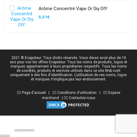
Arôme Concentré Vape Or Diy DIY
5,31
€
2021 © Evapoteur. Tous droits réservés. Vous devez avoir plus de 18
ans pour voir les offres Evapoteur. Tous les noms de produits, logos et
marques appartiennent à leurs propriétaires respectifs. Tous les noms
de sociétés, produits et services utilisés dans ce site Web sont
uniquement à des fins d'identification. L'utilisation de ces noms, logos
et marques n'implique pas leur endossement.
👉🏻 Page d'accueil | 👉🏻
Conditions d'utilisation
| 👉🏻
Espace
marchand
| 👉🏻
Contactez-nous