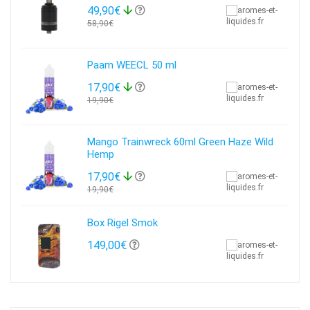
49,90€
58,90€
Paam WEECL 50 ml
17,90€
19,90€
Mango Trainwreck 60ml Green Haze Wild
Hemp
17,90€
19,90€
Box Rigel Smok
149,00€