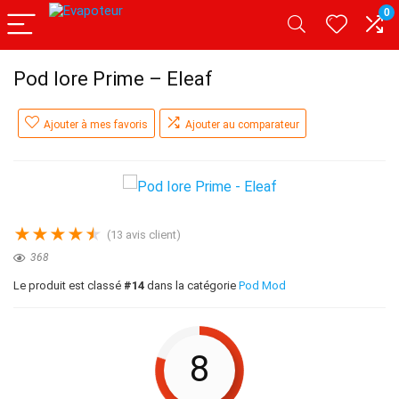
0
Pod Iore Prime – Eleaf
Ajouter à mes favoris
Ajouter au comparateur
★
★
★
★
★
(
13
avis client)
368
Le produit est classé
#14
dans la catégorie
Pod Mod
8