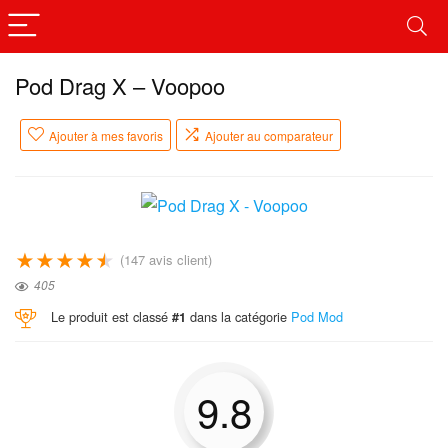
Pod Drag X – Voopoo
Ajouter à mes favoris
Ajouter au comparateur
★
★
★
★
★
(
147
avis client)
405
Le produit est classé
dans la catégorie
Pod Mod
#1
9.8