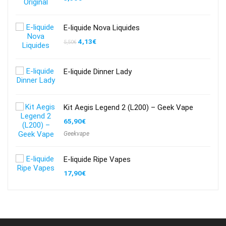
E-liquide Nova Liquides
4,13
€
5,50
€
E-liquide Dinner Lady
Kit Aegis Legend 2 (L200) – Geek Vape
65,90
€
Geekvape
E-liquide Ripe Vapes
17,90
€