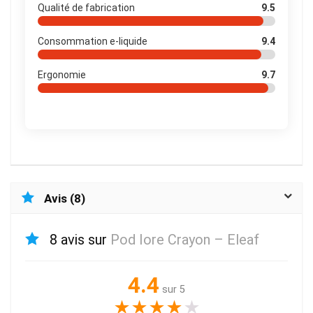
Qualité de fabrication
9.5
Consommation e-liquide
9.4
Ergonomie
9.7
Avis (8)
8 avis sur
Pod Iore Crayon – Eleaf
4.4
sur 5
★
★
★
★
★