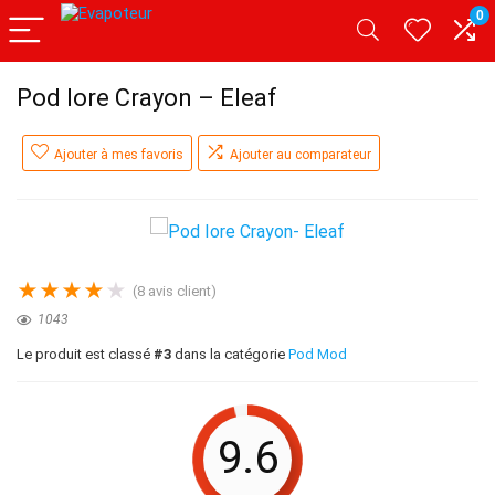
0
Pod Iore Crayon – Eleaf
Ajouter à mes favoris
Ajouter au comparateur
★
★
★
★
★
(
8
avis client)
1043
Le produit est classé
#3
dans la catégorie
Pod Mod
9.6