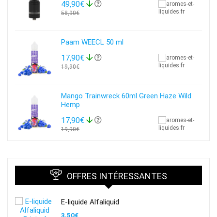
49,90€
58,90€
Paam WEECL 50 ml
17,90€
19,90€
Mango Trainwreck 60ml Green Haze Wild
Hemp
17,90€
19,90€
OFFRES INTÉRESSANTES
E-liquide Alfaliquid
3,50
€